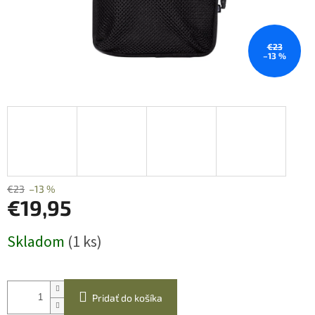
€23
–13 %
€23
–13 %
€19,95
Jednotková
Skladom
(1 ks)
cena:
Pridať do košíka