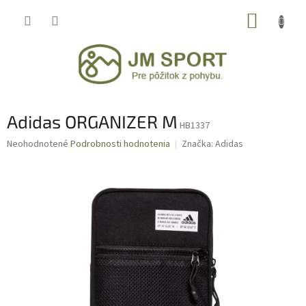
Prejsť
NÁKUP
na
obsah
KOŠÍK
Adidas ORGANIZER M
HB1337
Priemerné
Neohodnotené
Podrobnosti hodnotenia
Značka:
Adidas
hodnotenie
produktu
je
0,0
z
5
hviezdičiek.