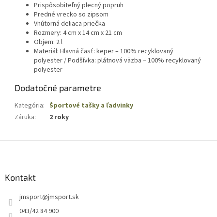
Prispôsobiteľný plecný popruh
Predné vrecko so zipsom
Vnútorná deliaca priečka
Rozmery: 4 cm x 14 cm x 21 cm
Objem: 2 l
M
ateriál: Hlavná časť: keper – 100% recyklovaný
polyester /
Podšívka: plátnová väzba – 100% recyklovaný
polyester
Dodatočné parametre
Kategória
:
Športové tašky a ľadvinky
Záruka
:
2 roky
Z
á
p
ä
Kontakt
t
jmsport
@
jmsport.sk
i
e
043/42 84 900