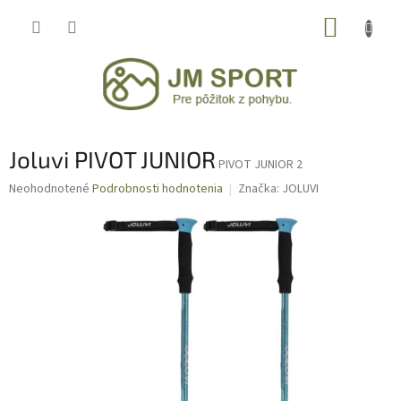
Prejsť
NÁKUP
na
obsah
KOŠÍK
Joluvi PIVOT JUNIOR
PIVOT JUNIOR 2
Priemerné
Neohodnotené
Podrobnosti hodnotenia
Značka:
JOLUVI
hodnotenie
produktu
je
0,0
z
5
hviezdičiek.