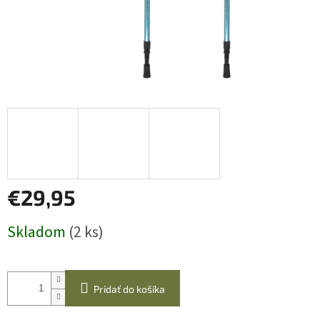
€29,95
Jednotková
Skladom
(2 ks)
cena:
Pridať do košíka