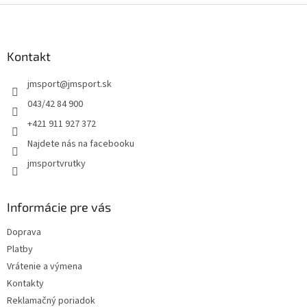
Z
á
p
ä
Kontakt
t
jmsport
@
jmsport.sk
i
e
043/42 84 900
+421 911 927 372
Najdete nás na facebooku
jmsportvrutky
Informácie pre vás
Doprava
Platby
Vrátenie a výmena
Kontakty
Reklamačný poriadok