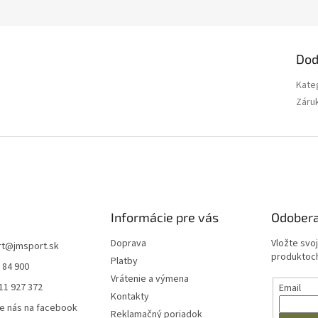
Dod
Kate
Záru
Informácie pre vás
Odobera
Doprava
Vložte svo
rt
@
jmsport.sk
produktoch
Platby
 84 900
Vrátenie a výmena
11 927 372
Email
Kontakty
e nás na facebook
Reklamačný poriadok