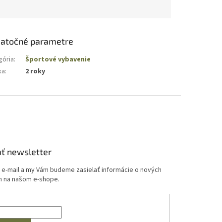
atočné parametre
gória
:
Športové vybavenie
ka
:
2 roky
ť newsletter
j e-mail a my Vám budeme zasielať informácie o nových
 na našom e-shope.