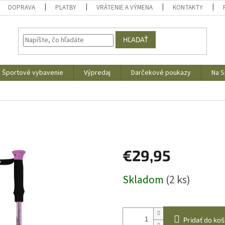
DOPRAVA
PLATBY
VRÁTENIE A VÝMENA
KONTAKTY
HĽADAŤ
Športové vybavenie
Výpredaj
Darčekové poukazy
Na S
I
€29,95
Jednotková
Skladom
(2 ks)
cena:
Pridať do koš