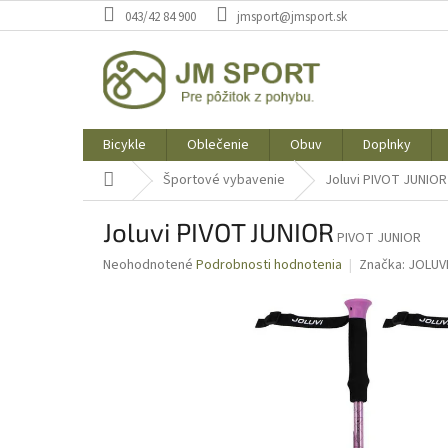
Prejsť
043/42 84 900
jmsport@jmsport.sk
na
obsah
Bicykle
Oblečenie
Obuv
Doplnky
Domov
Športové vybavenie
Joluvi PIVOT JUNIOR
Joluvi PIVOT JUNIOR
PIVOT JUNIOR
Priemerné
Neohodnotené
Podrobnosti hodnotenia
Značka:
JOLUV
hodnotenie
produktu
je
0,0
z
5
hviezdičiek.