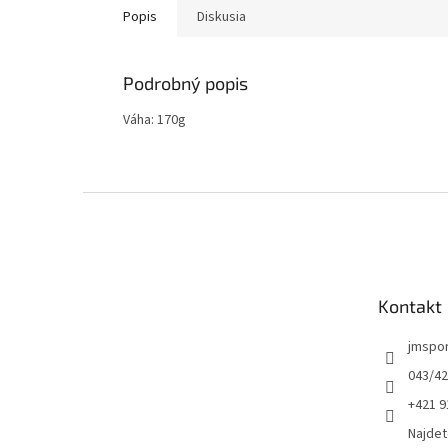
Popis
Diskusia
Podrobný popis
Váha: 170g
Z
á
p
ä
t
Kontakt
i
e
jmspo
043/42
+421 9
Najdet