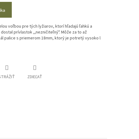
íka
lou voľbou pre tých lyžiarov, ktorí hľadajú ľahkú a
ostal prívlastok ,,nezničiteľný". Môže za to až
ál palice s priemerom 18mm, ktorý je potretý vysoko l
STRÁŽIŤ
ZDIEĽAŤ