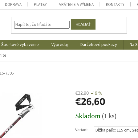
DOPRAVA
PLATBY
VRÁTENIE A VÝMENA
KONTAKTY
HĽADAŤ
Športové vybavenie
Výpredaj
Darčekové poukazy
Na S
hite
15-7595
€32,90
–19 %
€26,60
Jednotková
Skladom
(1 ks)
cena:
Variant