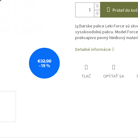
Pridať do koš
Lyžiarske palice Leki Force sú skve
vysokoodolnú palicu. Model Force d
prekvapivo pevný hliníkový materi
Detailné informácie
€32,90
–19 %
TLAČ
OPÝTAŤ SA