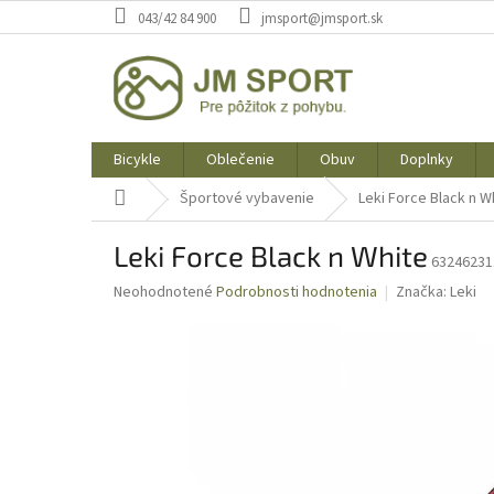
Prejsť
043/42 84 900
jmsport@jmsport.sk
na
obsah
Bicykle
Oblečenie
Obuv
Doplnky
Domov
Športové vybavenie
Leki Force Black n W
Leki Force Black n White
63246231
Priemerné
Neohodnotené
Podrobnosti hodnotenia
Značka:
Leki
hodnotenie
produktu
je
0,0
z
5
hviezdičiek.