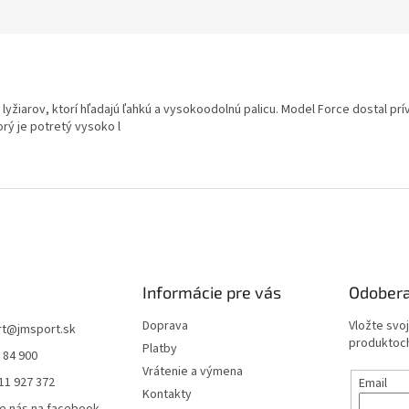
 lyžiarov, ktorí hľadajú ľahkú a vysokoodolnú palicu. Model Force dostal prí
rý je potretý vysoko l
Informácie pre vás
Odobera
Doprava
Vložte svo
rt
@
jmsport.sk
produktoch
Platby
 84 900
Vrátenie a výmena
11 927 372
Email
Kontakty