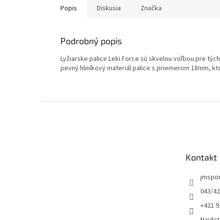
Popis
Diskusia
Značka
Podrobný popis
Lyžiarske palice Leki Force sú skvelou voľbou pre tých
pevný hliníkový materiál palice s priemerom 18mm, kto
Z
á
p
ä
t
Kontakt
i
e
jmspo
043/42
+421 9