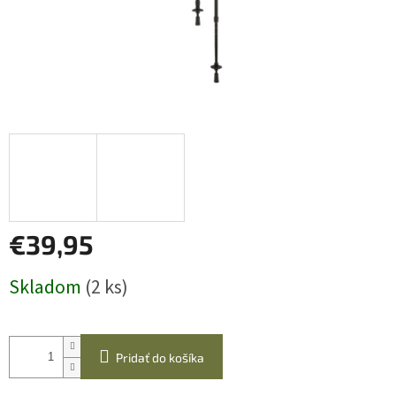
€39,95
Jednotková
Skladom
(2 ks)
cena:
Pridať do košíka