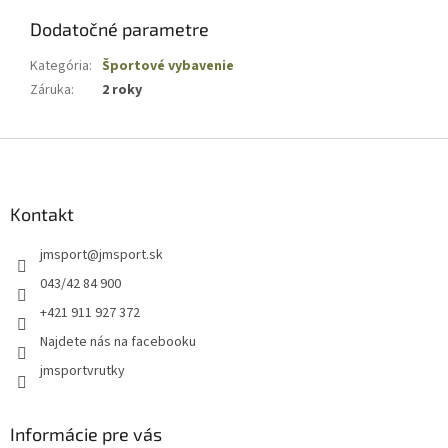
Dodatočné parametre
Kategória
:
Športové vybavenie
Záruka
:
2 roky
Z
á
p
ä
Kontakt
t
jmsport
@
jmsport.sk
i
e
043/42 84 900
+421 911 927 372
Najdete nás na facebooku
jmsportvrutky
Informácie pre vás