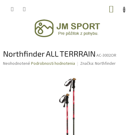
Prejsť
NÁKUP
na
obsah
KOŠÍK
Northfinder ALL TERRRAIN
AC-3002OR
Priemerné
Neohodnotené
Podrobnosti hodnotenia
Značka:
Northfinder
hodnotenie
produktu
je
0,0
z
5
hviezdičiek.