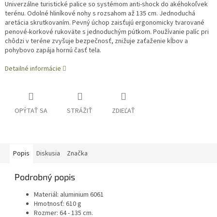
Univerzálne turistické palice so systémom anti-shock do akéhokoľvek
terénu. Odolné hliníkové nohy s rozsahom až 135 cm. Jednoduchá
aretácia skrutkovaním. Pevný úchop zaisťujú ergonomicky tvarované
penové-korkové rukoväte s jednoduchým pútkom. Používanie palíc pri
chôdzi v teréne zvyšuje bezpečnosť, znižuje zaťaženie kĺbov a
pohybovo zapája hornú časť tela.
Detailné informácie
OPÝTAŤ SA
STRÁŽIŤ
ZDIEĽAŤ
Popis
Diskusia
Značka
Podrobný popis
Materiál: aluminium 6061
Hmotnosť: 610 g
Rozmer: 64 - 135 cm.