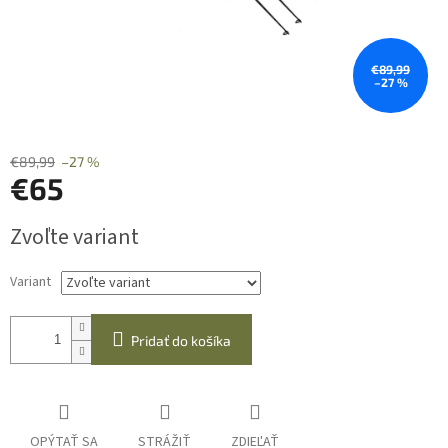
€89,99
–27 %
€89,99
–27 %
€65
Jednotková
Zvoľte variant
cena:
Variant
Pridať do košíka
OPÝTAŤ SA
STRÁŽIŤ
ZDIEĽAŤ