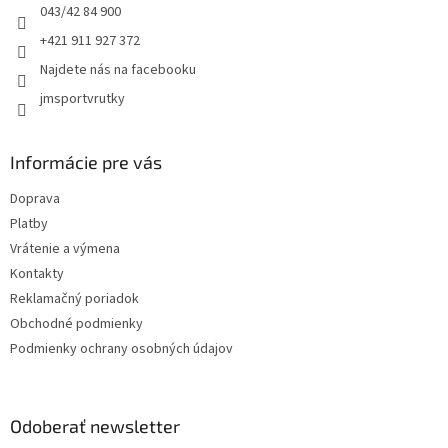
e
043/42 84 900
+421 911 927 372
Najdete nás na facebooku
jmsportvrutky
Informácie pre vás
Doprava
Platby
Vrátenie a výmena
Kontakty
Reklamačný poriadok
Obchodné podmienky
Podmienky ochrany osobných údajov
Odoberať newsletter