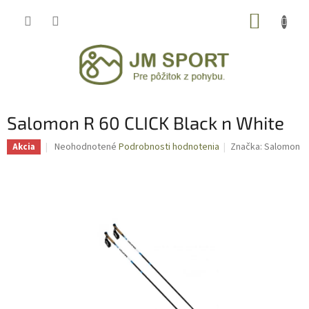
Prejsť
NÁKUP
na
obsah
KOŠÍK
Salomon R 60 CLICK Black n White
Priemerné
Neohodnotené
Podrobnosti hodnotenia
Značka:
Salomon
Akcia
hodnotenie
produktu
je
0,0
z
5
hviezdičiek.