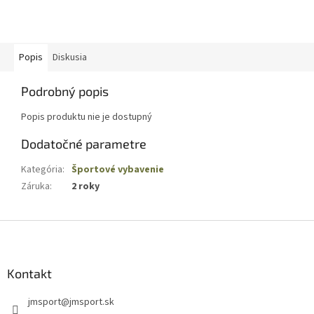
Popis
Diskusia
Podrobný popis
Popis produktu nie je dostupný
Dodatočné parametre
Kategória
:
Športové vybavenie
Záruka
:
2 roky
Z
á
p
ä
Kontakt
t
jmsport
@
jmsport.sk
i