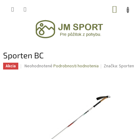
Prejsť
NÁKUP
na
obsah
KOŠÍK
Sporten BC
Priemerné
Neohodnotené
Podrobnosti hodnotenia
Značka:
Sporten
Akcia
hodnotenie
produktu
je
0,0
z
5
hviezdičiek.