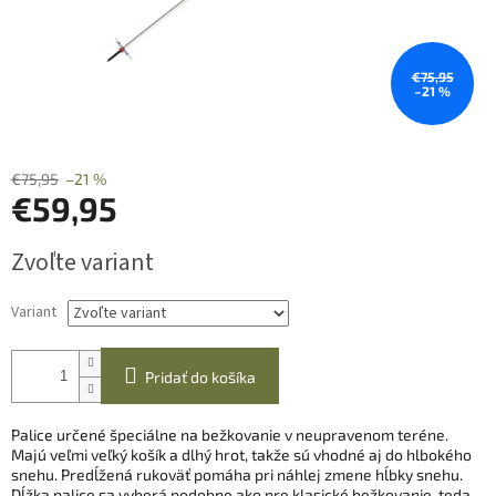
€75,95
–21 %
€75,95
–21 %
€59,95
Jednotková
Zvoľte variant
cena:
Variant
Pridať do košíka
Palice určené špeciálne na bežkovanie v neupravenom teréne.
Majú veľmi veľký košík a dlhý hrot, takže sú vhodné aj do hlbokého
snehu. Predĺžená rukoväť pomáha pri náhlej zmene hĺbky snehu.
Dĺžka palice sa vyberá podobne ako pre klasické bežkovanie, teda