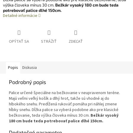
výška človeka mínus 30 cm.
Bežkár vysoký 180 cm bude teda
potrebovať palice dlhé 150cm.
Detailné informácie
OPÝTAŤ SA
STRÁŽIŤ
ZDIEĽAŤ
Popis
Diskusia
Podrobný popis
Palice určené špeciálne na bežkovanie v neupravenom teréne.
Majú veľmi veľký košík a dlhý hrot, takže sú vhodné aj do
hlbokého snehu. Predĺžená rukoväť pomáha pri náhlej zmene
hĺbky snehu. Dĺžka palice sa vyberá podobne ako pre klasické
bežkovanie, teda výška človeka mínus 30 cm.
Bežkár vysoký
180 cm bude teda potrebovať palice dlhé 150cm.
Dodatočné parametre