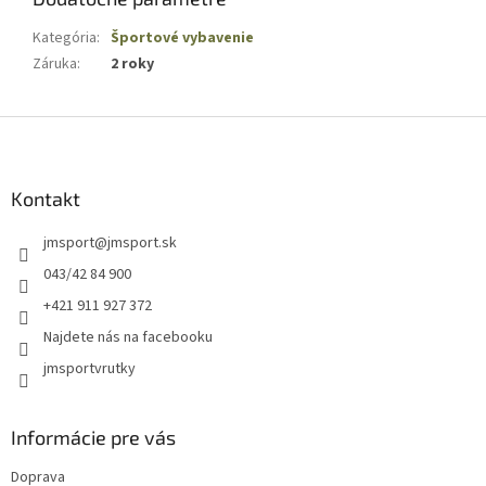
Kategória
:
Športové vybavenie
Záruka
:
2 roky
Z
á
p
ä
Kontakt
t
jmsport
@
jmsport.sk
i
e
043/42 84 900
+421 911 927 372
Najdete nás na facebooku
jmsportvrutky
Informácie pre vás
Doprava