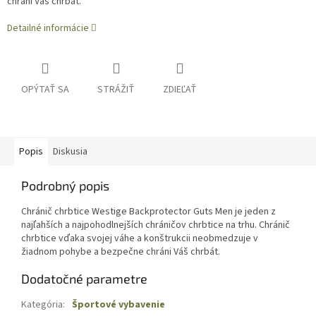
chráni Váš chrbát.
Detailné informácie
OPÝTAŤ SA
STRÁŽIŤ
ZDIEĽAŤ
Popis
Diskusia
Podrobný popis
Chránič chrbtice Westige Backprotector Guts Men je jeden z
najľahších a najpohodlnejších chráničov chrbtice na trhu. Chránič
chrbtice vďaka svojej váhe a konštrukcii neobmedzuje v
žiadnom pohybe a bezpečne chráni Váš chrbát.
Dodatočné parametre
Kategória
:
Športové vybavenie