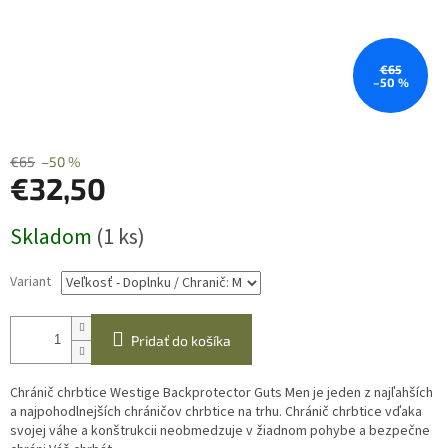
€65
–50 %
€65
–50 %
€32,50
Jednotková
Skladom
(1 ks)
cena:
Variant
Pridať do košíka
Chránič chrbtice Westige Backprotector Guts Men je jeden z najľahších
a najpohodlnejších chráničov chrbtice na trhu. Chránič chrbtice vďaka
svojej váhe a konštrukcii neobmedzuje v žiadnom pohybe a bezpečne