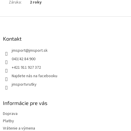
Záruka
:
2 roky
Z
á
p
ä
Kontakt
t
jmsport
@
jmsport.sk
i
e
043/42 84 900
+421 911 927 372
Najdete nás na facebooku
jmsportvrutky
Informácie pre vás
Doprava
Platby
Vrátenie a výmena