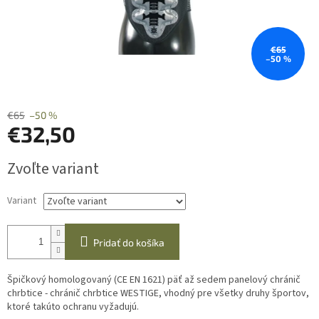
€65
–50 %
€65
–50 %
€32,50
Jednotková
Zvoľte variant
cena:
Variant
Pridať do košíka
Špičkový homologovaný (CE EN 1621) päť až sedem panelový chránič
chrbtice - chránič chrbtice WESTIGE, vhodný pre všetky druhy športov,
ktoré takúto ochranu vyžadujú.