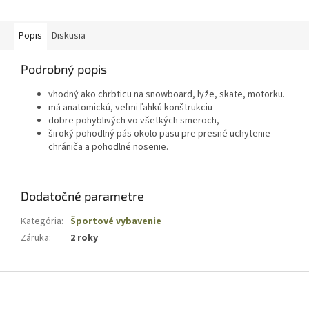
Popis
Diskusia
Podrobný popis
vhodný ako chrbticu na snowboard, lyže, skate, motorku.
má anatomickú, veľmi ľahkú konštrukciu
dobre pohyblivých vo všetkých smeroch,
široký pohodlný pás okolo pasu pre presné uchytenie
chrániča a pohodlné nosenie.
Dodatočné parametre
Kategória
:
Športové vybavenie
Záruka
:
2 roky
Z
á
p