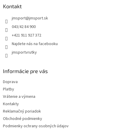
ä
Kontakt
t
jmsport
@
jmsport.sk
i
e
043/42 84 900
+421 911 927 372
Najdete nás na facebooku
jmsportvrutky
Informácie pre vás
Doprava
Platby
Vrátenie a výmena
Kontakty
Reklamačný poriadok
Obchodné podmienky
Podmienky ochrany osobných údajov