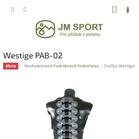
Prejsť
NÁKUP
na
obsah
KOŠÍK
Westige PAB-02
Priemerné
Neohodnotené
Podrobnosti hodnotenia
Značka:
Westige
Akcia
hodnotenie
produktu
je
0,0
z
5
hviezdičiek.