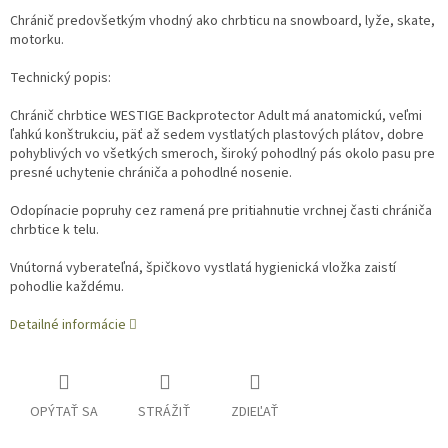
Chránič predovšetkým vhodný ako chrbticu na snowboard, lyže, skate,
motorku.
Technický popis:
Chránič chrbtice WESTIGE Backprotector Adult má anatomickú, veľmi
ľahkú konštrukciu, päť až sedem vystlatých plastových plátov, dobre
pohyblivých vo všetkých smeroch, široký pohodlný pás okolo pasu pre
presné uchytenie chrániča a pohodlné nosenie.
Odopínacie popruhy cez ramená pre pritiahnutie vrchnej časti chrániča
chrbtice k telu.
Vnútorná vyberateľná, špičkovo vystlatá hygienická vložka zaistí
pohodlie každému.
Detailné informácie
OPÝTAŤ SA
STRÁŽIŤ
ZDIEĽAŤ