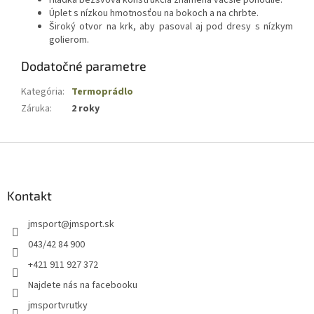
Hladká bezšvová konštrukcia znamená väčšie pohodlie.
Úplet s nízkou hmotnosťou na bokoch a na chrbte.
Široký otvor na krk, aby pasoval aj pod dresy s nízkym
golierom.
Dodatočné parametre
Kategória
:
Termoprádlo
Záruka
:
2 roky
Z
á
p
ä
Kontakt
t
jmsport
@
jmsport.sk
i
e
043/42 84 900
+421 911 927 372
Najdete nás na facebooku
jmsportvrutky