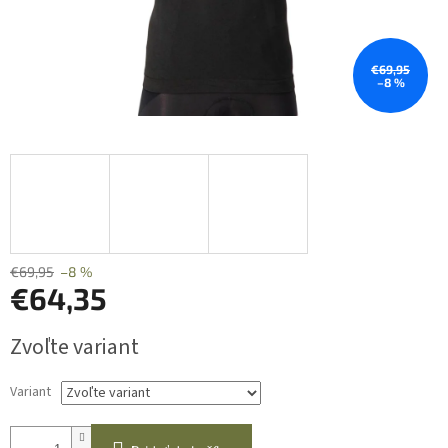
€69,95
–8 %
€69,95
–8 %
€64,35
Jednotková
Zvoľte variant
cena:
Variant