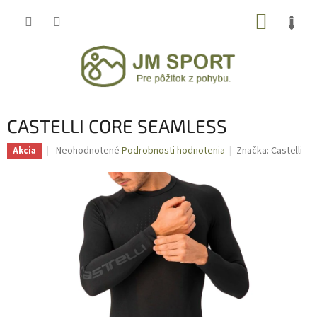
Prejsť
NÁKUP
na
obsah
KOŠÍK
CASTELLI CORE SEAMLESS
Priemerné
Neohodnotené
Podrobnosti hodnotenia
Značka:
Castelli
Akcia
hodnotenie
produktu
je
0,0
z
5
hviezdičiek.