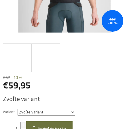
€67
–10 %
€67
–10 %
€59,95
Jednotková
Zvoľte variant
cena:
Variant
Pridať do košíka