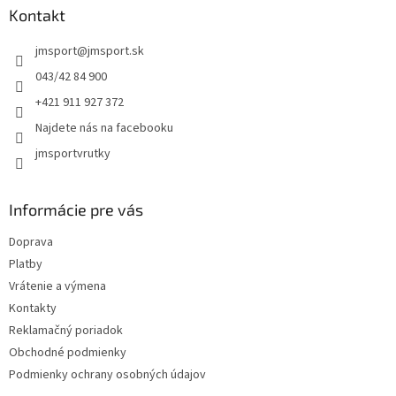
ä
Kontakt
t
jmsport
@
jmsport.sk
i
e
043/42 84 900
+421 911 927 372
Najdete nás na facebooku
jmsportvrutky
Informácie pre vás
Doprava
Platby
Vrátenie a výmena
Kontakty
Reklamačný poriadok
Obchodné podmienky
Podmienky ochrany osobných údajov