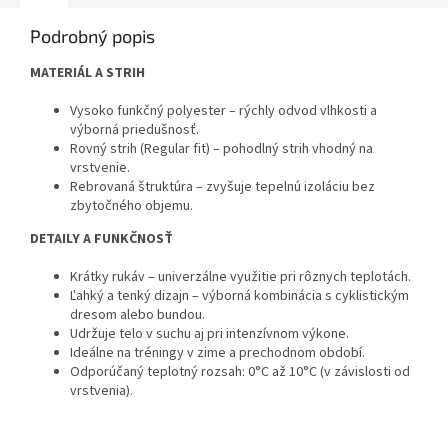
Podrobný popis
MATERIÁL A STRIH
Vysoko funkčný polyester – rýchly odvod vlhkosti a
výborná priedušnosť.
Rovný strih (Regular fit) – pohodlný strih vhodný na
vrstvenie.
Rebrovaná štruktúra – zvyšuje tepelnú izoláciu bez
zbytočného objemu.
DETAILY A FUNKČNOSŤ
Krátky rukáv – univerzálne využitie pri rôznych teplotách.
Ľahký a tenký dizajn – výborná kombinácia s cyklistickým
dresom alebo bundou.
Udržuje telo v suchu aj pri intenzívnom výkone.
Ideálne na tréningy v zime a prechodnom období.
Odporúčaný teplotný rozsah: 0°C až 10°C (v závislosti od
vrstvenia).