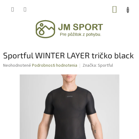
Prejsť
NÁKUP
na
obsah
KOŠÍK
Sportful WINTER LAYER tričko black
Priemerné
Neohodnotené
Podrobnosti hodnotenia
Značka:
Sportful
hodnotenie
produktu
je
0,0
z
5
hviezdičiek.