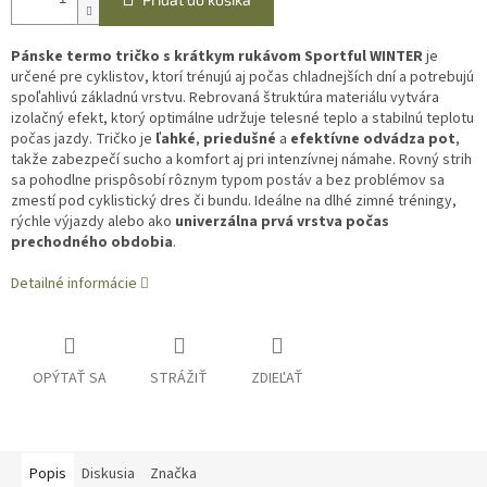
Pánske termo tričko s krátkym rukávom Sportful WINTER
je
určené pre cyklistov, ktorí trénujú aj počas chladnejších dní a potrebujú
spoľahlivú základnú vrstvu. Rebrovaná štruktúra materiálu vytvára
izolačný efekt, ktorý optimálne udržuje telesné teplo a stabilnú teplotu
počas jazdy. Tričko je
ľahké
,
priedušné
a
efektívne odvádza pot
,
takže zabezpečí sucho a komfort aj pri intenzívnej námahe. Rovný strih
sa pohodlne prispôsobí rôznym typom postáv a bez problémov sa
zmestí pod cyklistický dres či bundu.
Ideálne na dlhé zimné tréningy,
rýchle výjazdy alebo ako
univerzálna prvá vrstva počas
prechodného obdobia
.
Detailné informácie
OPÝTAŤ SA
STRÁŽIŤ
ZDIEĽAŤ
Popis
Diskusia
Značka