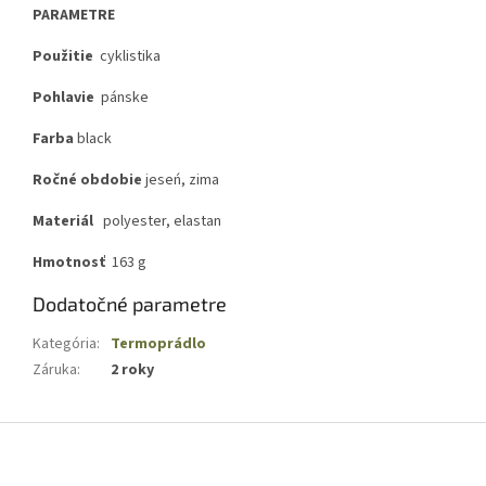
PARAMETRE
Použitie
cyklistika
Pohlavie
pánske
Farba
black
Ročné obdobie
jeseń, zima
Materiál
polyester, elastan
Hmotnosť
163 g
Dodatočné parametre
Kategória
:
Termoprádlo
Záruka
:
2 roky
Z
á
p