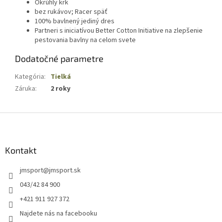
Okrúhly krk
bez rukávov; Racer späť
100% bavlnený jediný dres
Partneri s iniciatívou Better Cotton Initiative na zlepšenie
pestovania bavlny na celom svete
Dodatočné parametre
Kategória
:
Tielká
Záruka
:
2 roky
Z
á
p
ä
Kontakt
t
jmsport
@
jmsport.sk
i
e
043/42 84 900
+421 911 927 372
Najdete nás na facebooku