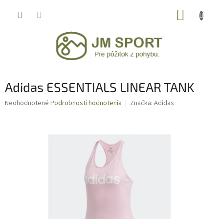
Prejsť
NÁKUP
na
obsah
KOŠÍK
Adidas ESSENTIALS LINEAR TANK
Priemerné
Neohodnotené
Podrobnosti hodnotenia
Značka:
Adidas
hodnotenie
produktu
je
0,0
z
5
hviezdičiek.