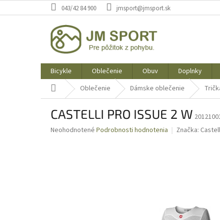
Prejsť
043/42 84 900
jmsport@jmsport.sk
na
obsah
Bicykle
Oblečenie
Obuv
Doplnky
Domov
Oblečenie
Dámske oblečenie
Tričk
CASTELLI PRO ISSUE 2 W
20121001
Priemerné
Neohodnotené
Podrobnosti hodnotenia
Značka:
Castell
hodnotenie
produktu
je
0,0
z
5
hviezdičiek.