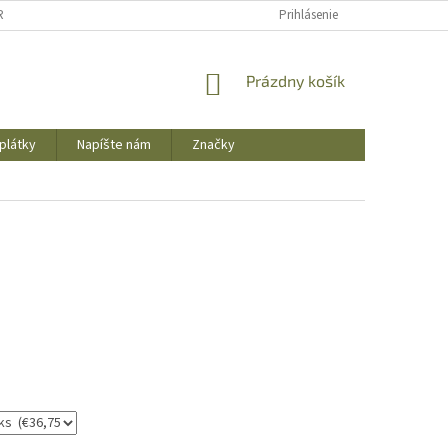
REKLAMAČNÝ PORIADOK
OBCHODNÉ PODMIENKY
Prihlásenie
PODMIENKY OCHR
NÁKUPNÝ
Prázdny košík
KOŠÍK
plátky
Napíšte nám
Značky