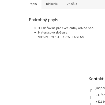
Popis
Diskusia
Značka
Podrobný popis
3D sieťovina pre excelentný odvod potu.
Materiálové zloženie:
93%POLYESTER 7%ELASTAN
Z
á
p
ä
t
Kontakt
i
e
jmspo
043/42
+421 9