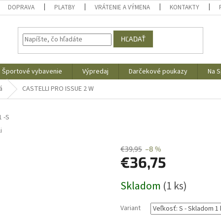
DOPRAVA
PLATBY
VRÁTENIE A VÝMENA
KONTAKTY
HĽADAŤ
Športové vybavenie
Výpredaj
Darčekové poukazy
Na S
á
CASTELLI PRO ISSUE 2 W
 -S
i
€39,95
–8 %
€36,75
Jednotková
Skladom
(1 ks)
cena:
Variant