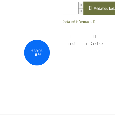
Pridať do koš
Detailné informácie
TLAČ
OPÝTAŤ SA
€39,95
–8 %