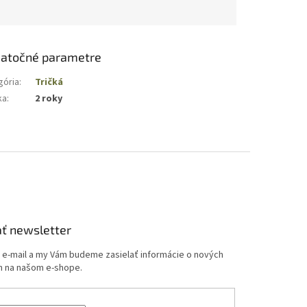
atočné parametre
gória
:
Tričká
ka
:
2 roky
ť newsletter
j e-mail a my Vám budeme zasielať informácie o nových
 na našom e-shope.