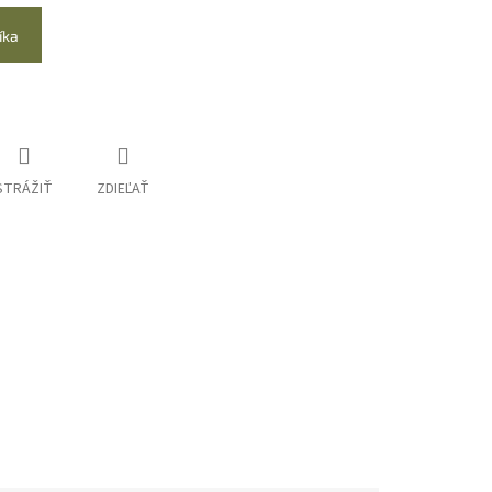
íka
STRÁŽIŤ
ZDIEĽAŤ