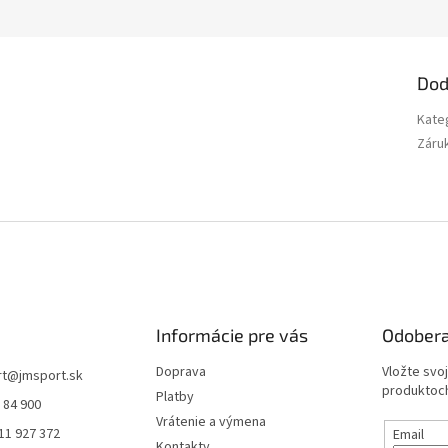
Dod
Kate
Záru
Informácie pre vás
Odobera
Doprava
Vložte svo
rt
@
jmsport.sk
produktoch
Platby
 84 900
Vrátenie a výmena
11 927 372
Email
Kontakty