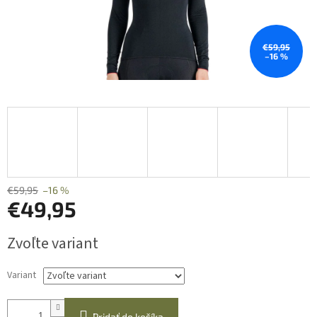
€59,95
–16 %
€59,95
–16 %
€49,95
Jednotková
Zvoľte variant
cena:
Variant
Pridať do košíka