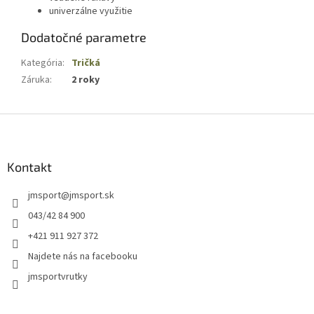
univerzálne využitie
Dodatočné parametre
Kategória
:
Tričká
Záruka
:
2 roky
Z
á
p
ä
Kontakt
t
jmsport
@
jmsport.sk
i
e
043/42 84 900
+421 911 927 372
Najdete nás na facebooku
jmsportvrutky