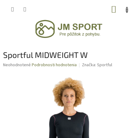
Prejsť
NÁKUP
na
obsah
KOŠÍK
Sportful MIDWEIGHT W
Priemerné
Neohodnotené
Podrobnosti hodnotenia
Značka:
Sportful
hodnotenie
produktu
je
0,0
z
5
hviezdičiek.