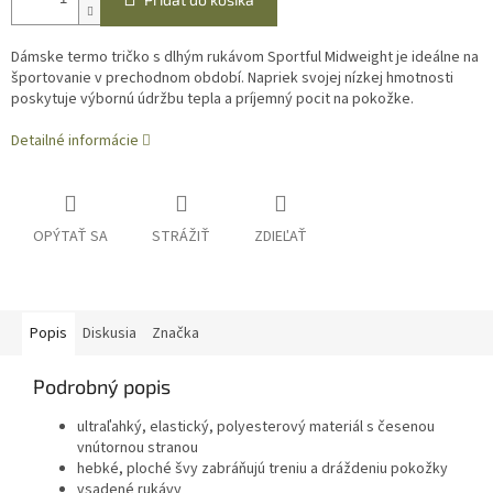
Dámske termo tričko s dlhým rukávom Sportful Midweight je ideálne na
športovanie v prechodnom období. Napriek svojej nízkej hmotnosti
poskytuje výbornú údržbu tepla a príjemný pocit na pokožke.
Detailné informácie
OPÝTAŤ SA
STRÁŽIŤ
ZDIEĽAŤ
Popis
Diskusia
Značka
Podrobný popis
ultraľahký, elastický, polyesterový materiál s česenou
vnútornou stranou
hebké, ploché švy zabráňujú treniu a dráždeniu pokožky
vsadené rukávy