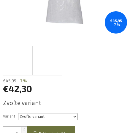
€45,95
–7 %
€45,95
–7 %
€42,30
Jednotková
Zvoľte variant
cena:
Variant