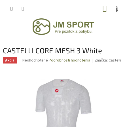
Prejsť
NÁKUP
na
obsah
KOŠÍK
CASTELLI CORE MESH 3 White
Priemerné
Neohodnotené
Podrobnosti hodnotenia
Značka:
Castelli
Akcia
hodnotenie
produktu
je
0,0
z
5
hviezdičiek.