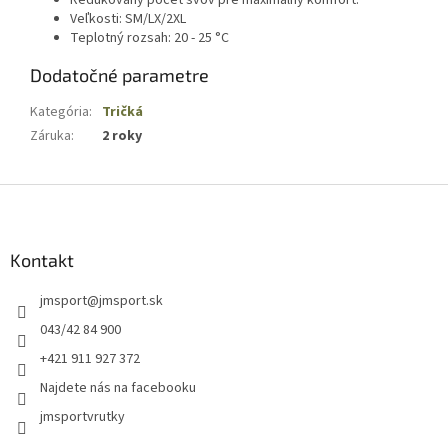
Redukovaný počet švov pre maximálny komfort.
Veľkosti: SM/LX/2XL
Teplotný rozsah: 20 - 25 °C
Dodatočné parametre
Kategória
:
Tričká
Záruka
:
2 roky
Z
á
p
ä
Kontakt
t
jmsport
@
jmsport.sk
i
e
043/42 84 900
+421 911 927 372
Najdete nás na facebooku
jmsportvrutky