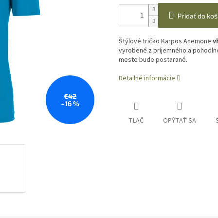
Pridať do koš
Štýlové tričko Karpos Anemone
v
vyrobené z príjemného a pohodlné
meste bude postarané.
Detailné informácie
€42
–16 %
TLAČ
OPÝTAŤ SA