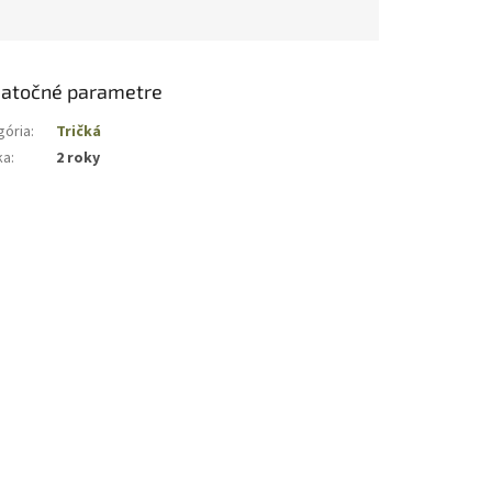
atočné parametre
gória
:
Tričká
ka
:
2 roky