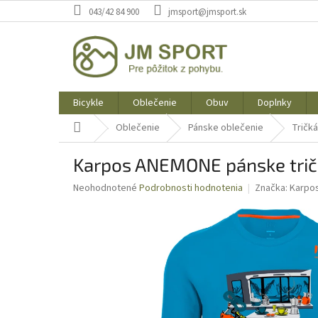
Prejsť
043/42 84 900
jmsport@jmsport.sk
na
obsah
Bicykle
Oblečenie
Obuv
Doplnky
Domov
Oblečenie
Pánske oblečenie
Tričká
Karpos ANEMONE pánske tri
Priemerné
Neohodnotené
Podrobnosti hodnotenia
Značka:
Karpo
hodnotenie
produktu
je
0,0
z
5
hviezdičiek.