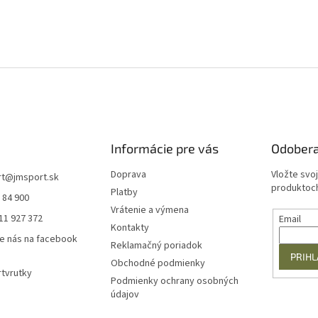
Informácie pre vás
Odobera
Doprava
Vložte svo
rt
@
jmsport.sk
produktoch
Platby
 84 900
Vrátenie a výmena
11 927 372
Email
Kontakty
e nás na facebook
Reklamačný poriadok
PRIHL
Obchodné podmienky
tvrutky
Podmienky ochrany osobných
údajov