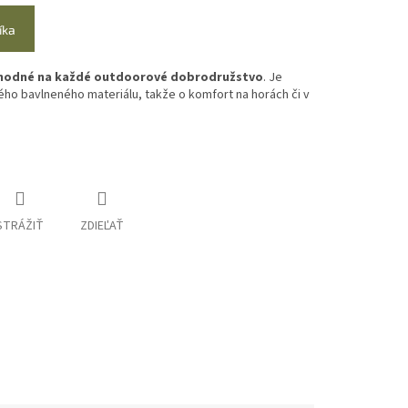
íka
hodné na každé outdoorové dobrodružstvo
. Je
ho bavlneného materiálu, takže o komfort na horách či v
STRÁŽIŤ
ZDIEĽAŤ