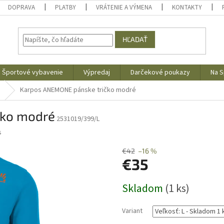
DOPRAVA
PLATBY
VRÁTENIE A VÝMENA
KONTAKTY
HĽADAŤ
Športové vybavenie
Výpredaj
Darčekové poukazy
Na S
Karpos ANEMONE pánske tričko modré
čko modré
2531019/399/L
s
€42
–16 %
€35
Jednotková
Skladom
(1 ks)
cena:
Variant