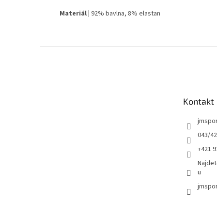
Materiál |
92% bavlna, 8% elastan
Z
á
p
ä
t
Kontakt
i
e
jmspo
043/42
+421 9
Najdet
u
jmspor