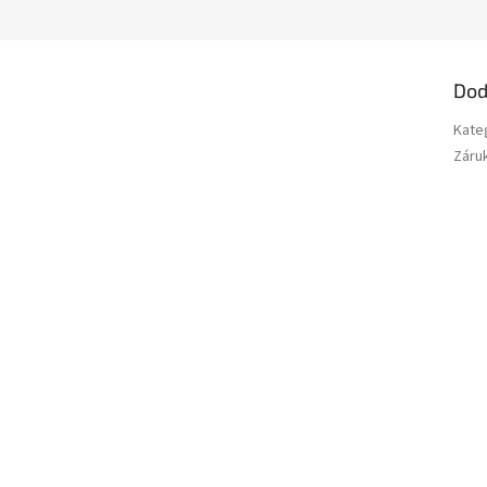
Dod
Kate
Záru