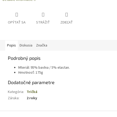
OPÝTAŤ SA
STRÁŽIŤ
ZDIEĽAŤ
Popis
Diskusia
Značka
Podrobný popis
Mteriál: 95% bavlna / 5% elastan.
Hmotnosť: 175g
Dodatočné parametre
Kategória
:
Tričká
Záruka
:
2 roky
Z