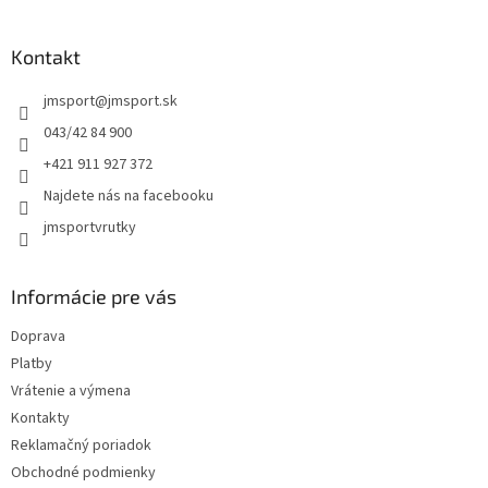
á
p
ä
Kontakt
t
jmsport
@
jmsport.sk
i
e
043/42 84 900
+421 911 927 372
Najdete nás na facebooku
jmsportvrutky
Informácie pre vás
Doprava
Platby
Vrátenie a výmena
Kontakty
Reklamačný poriadok
Obchodné podmienky