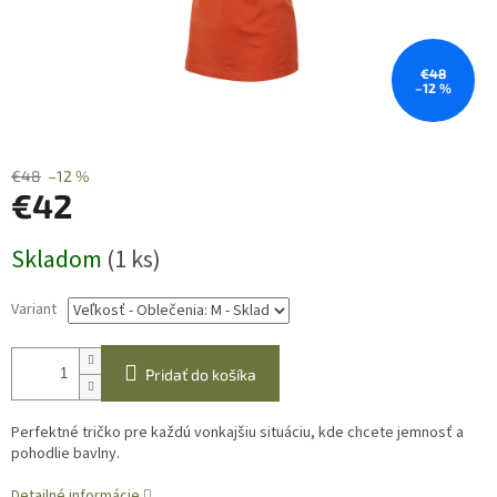
€48
–12 %
€48
–12 %
€42
Jednotková
Skladom
(1 ks)
cena:
Variant
Pridať do košíka
Perfektné tričko pre každú vonkajšiu situáciu, kde chcete jemnosť a
pohodlie bavlny.
Detailné informácie