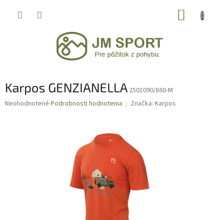
Prejsť
NÁKUP
na
obsah
KOŠÍK
Karpos GENZIANELLA
2501090/860-M
Priemerné
Neohodnotené
Podrobnosti hodnotenia
Značka:
Karpos
hodnotenie
produktu
je
0,0
z
5
hviezdičiek.