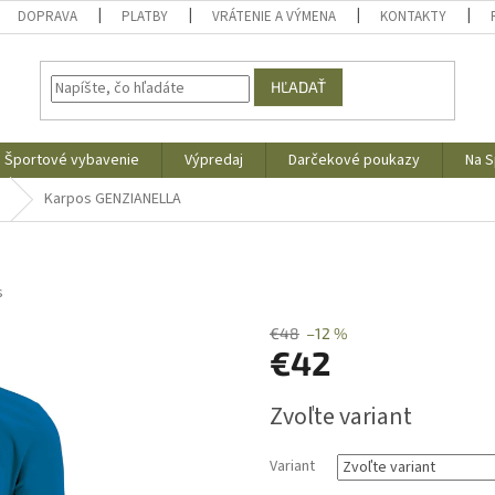
DOPRAVA
PLATBY
VRÁTENIE A VÝMENA
KONTAKTY
HĽADAŤ
Športové vybavenie
Výpredaj
Darčekové poukazy
Na S
Karpos GENZIANELLA
s
€48
–12 %
€42
Jednotková
Zvoľte variant
cena:
Variant