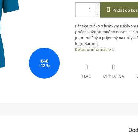
Pridať do koš
Pánske tričko s krátkym rukávom 
počas každodenného nosenia i vo 
je priedušný a príjemný na dotyk.
logo Karpos.
Detailné informácie
€48
–12 %
TLAČ
OPÝTAŤ SA
Dod