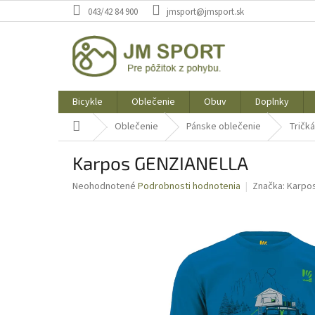
Prejsť
043/42 84 900
jmsport@jmsport.sk
na
obsah
Bicykle
Oblečenie
Obuv
Doplnky
Domov
Oblečenie
Pánske oblečenie
Tričká
Karpos GENZIANELLA
Priemerné
Neohodnotené
Podrobnosti hodnotenia
Značka:
Karpo
hodnotenie
produktu
je
0,0
z
5
hviezdičiek.