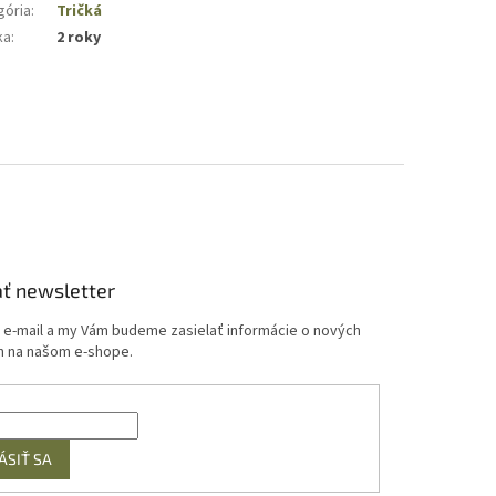
gória
:
Tričká
ka
:
2 roky
ť newsletter
j e-mail a my Vám budeme zasielať informácie o nových
 na našom e-shope.
ÁSIŤ SA