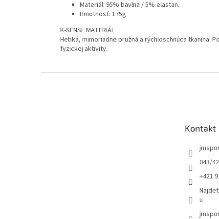
Materiál: 95% bavlna / 5% elastan.
Hmotnosť: 175g
K-SENSE MATERIÁL
Hebká, mimoriadne pružná a rýchloschnúca tkanina. Po
fyzickej aktivity.
Z
á
p
ä
t
Kontakt
i
e
jmspo
043/42
+421 9
Najdet
u
jmspor