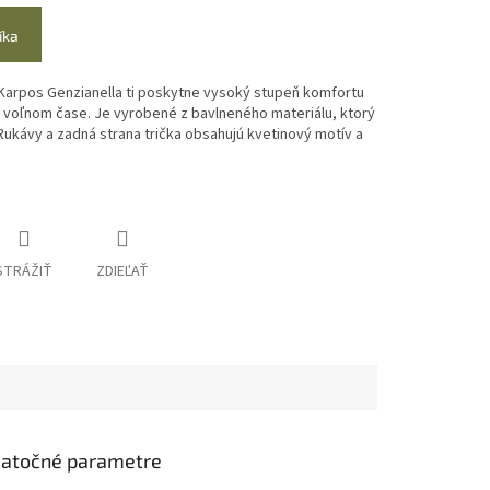
íka
Karpos Genzianella ti poskytne vysoký stupeň komfortu
voľnom čase. Je vyrobené z bavlneného materiálu, ktorý
 Rukávy a zadná strana trička obsahujú kvetinový motív a
STRÁŽIŤ
ZDIEĽAŤ
atočné parametre