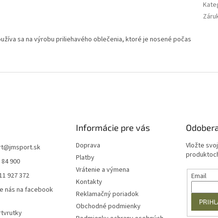
Kate
Záru
užíva sa na výrobu priliehavého oblečenia, ktoré je nosené počas
Informácie pre vás
Odobera
Doprava
Vložte svo
rt
@
jmsport.sk
produktoch
Platby
 84 900
Vrátenie a výmena
11 927 372
Email
Kontakty
e nás na facebook
Reklamačný poriadok
PRIHL
Obchodné podmienky
tvrutky