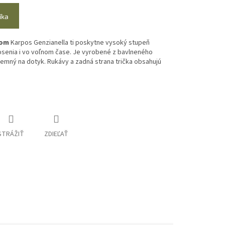
íka
vom
Karpos Genzianella ti poskytne vysoký stupeň
enia i vo voľnom čase. Je vyrobené z bavlneného
íjemný na dotyk. Rukávy a zadná strana trička obsahujú
STRÁŽIŤ
ZDIEĽAŤ