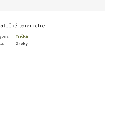
atočné parametre
gória
:
Tričká
ka
:
2 roky