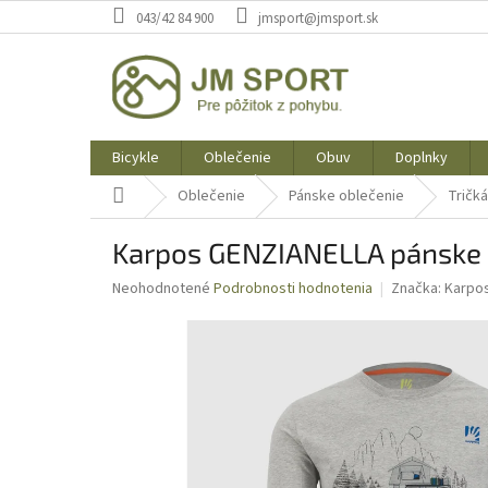
Prejsť
043/42 84 900
jmsport@jmsport.sk
na
obsah
Bicykle
Oblečenie
Obuv
Doplnky
Domov
Oblečenie
Pánske oblečenie
Tričká
Karpos GENZIANELLA pánske t
Priemerné
Neohodnotené
Podrobnosti hodnotenia
Značka:
Karpo
hodnotenie
produktu
je
0,0
z
5
hviezdičiek.