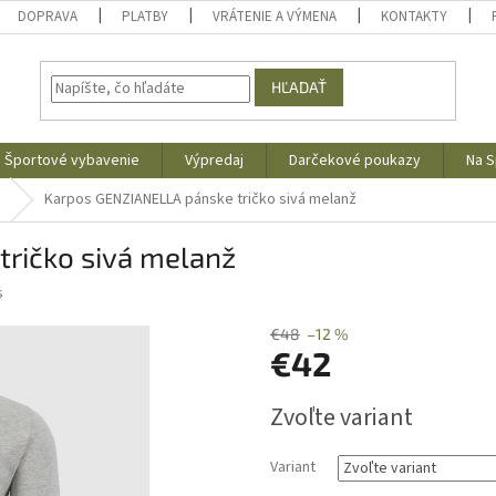
DOPRAVA
PLATBY
VRÁTENIE A VÝMENA
KONTAKTY
HĽADAŤ
Športové vybavenie
Výpredaj
Darčekové poukazy
Na S
Karpos GENZIANELLA pánske tričko sivá melanž
ričko sivá melanž
s
€48
–12 %
€42
Jednotková
Zvoľte variant
cena:
Variant