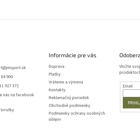
Informácie pre vás
Odobera
Doprava
Vložte svo
rt
@
jmsport.sk
produktoch
Platby
 84 900
Vrátenie a výmena
11 927 372
Email
Kontakty
e nás na facebook
Reklamačný poriadok
PRIHL
Obchodné podmienky
tvrutky
Podmienky ochrany osobných
údajov