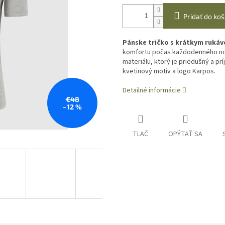
Pridať do koš
Pánske tričko s krátkym ruká
komfortu počas každodenného nos
materiálu, ktorý je priedušný a pr
kvetinový motív a logo Karpos.
Detailné informácie
€48
–12 %
TLAČ
OPÝTAŤ SA