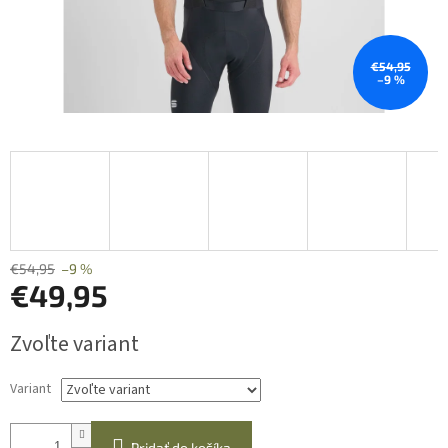
€54,95
–9 %
€54,95
–9 %
€49,95
Jednotková
Zvoľte variant
cena:
Variant
Pridať do košíka