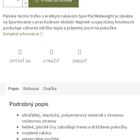
Pánske termo tričko s krátkym rukávom Sportful Midweight je ideálne
na športovanie v prechodnom období. Napriek svojej nízkej hmotnosti
poskytuje výbornú údržbu tepla a príjemný pocit na pokožke.
Detailné informácie
OPÝTAŤ SA
STRÁŽIŤ
ZDIEĽAŤ
Popis
Diskusia
Značka
Podrobný popis
ultraľahký, elastický, polyesterový materiál s česenou
vnútornou stranou
hebké, ploché švy zabráňujú treniu a dráždeniu pokožky
vsadené rukávy
univerzálne využitie