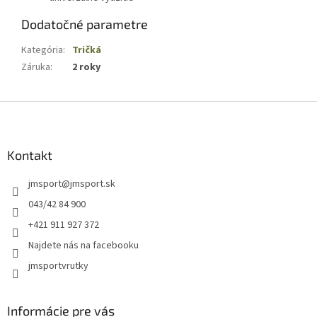
Dodatočné parametre
Kategória
:
Tričká
Záruka
:
2 roky
Z
á
p
ä
Kontakt
t
jmsport
@
jmsport.sk
i
e
043/42 84 900
+421 911 927 372
Najdete nás na facebooku
jmsportvrutky
Informácie pre vás