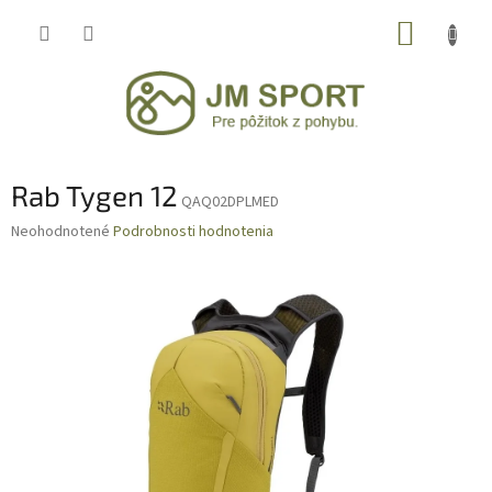
Prejsť
NÁKUP
na
obsah
KOŠÍK
Rab Tygen 12
QAQ02DPLMED
Priemerné
Neohodnotené
Podrobnosti hodnotenia
hodnotenie
produktu
je
0,0
z
5
hviezdičiek.