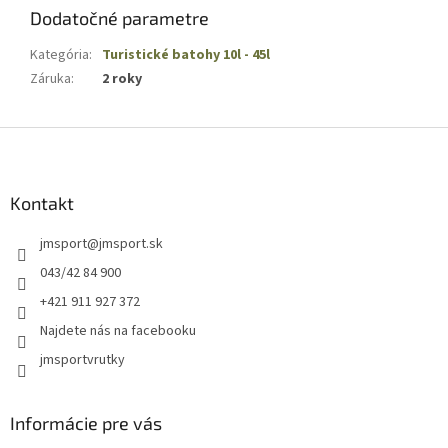
Dodatočné parametre
Kategória
:
Turistické batohy 10l - 45l
Záruka
:
2 roky
Z
á
p
ä
Kontakt
t
jmsport
@
jmsport.sk
i
e
043/42 84 900
+421 911 927 372
Najdete nás na facebooku
jmsportvrutky
Informácie pre vás