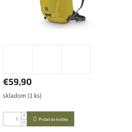
€59,90
Jednotková
skladom
(1 ks)
cena:
Pridať do košíka