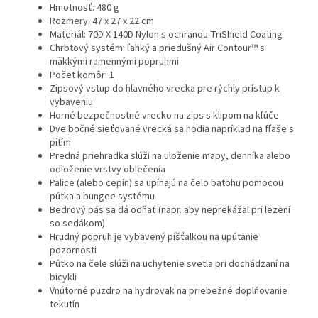
Hmotnosť: 480 g
Rozmery: 47 x 27 x 22 cm
Materiál: 70D X 140D Nylon s ochranou TriShield Coating
Chrbtový systém: ľahký a priedušný Air Contour™ s
mäkkými ramennými popruhmi
Počet komôr: 1
Zipsový vstup do hlavného vrecka pre rýchly prístup k
vybaveniu
Horné bezpečnostné vrecko na zips s klipom na kľúče
Dve bočné sieťované vrecká sa hodia napríklad na fľaše s
pitím
Predná priehradka slúži na uloženie mapy, denníka alebo
odloženie vrstvy oblečenia
Palice (alebo cepín) sa upínajú na čelo batohu pomocou
pútka a bungee systému
Bedrový pás sa dá odňať (napr. aby neprekážal pri lezení
so sedákom)
Hrudný popruh je vybavený píšťalkou na upútanie
pozornosti
Pútko na čele slúži na uchytenie svetla pri dochádzaní na
bicykli
Vnútorné puzdro na hydrovak na priebežné doplňovanie
tekutín