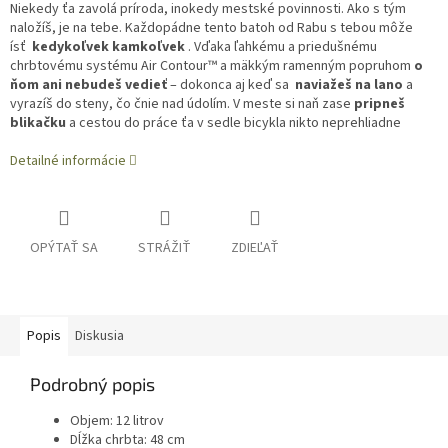
Niekedy ťa zavolá príroda, inokedy mestské povinnosti. Ako s tým
naložíš, je na tebe. Každopádne tento batoh od Rabu s tebou môže
ísť
kedykoľvek kamkoľvek
. Vďaka ľahkému a priedušnému
chrbtovému systému Air Contour™ a mäkkým ramenným popruhom
o
ňom ani nebudeš vedieť
– dokonca aj keď sa
naviažeš na lano
a
vyrazíš do steny, čo čnie nad údolím. V meste si naň zase
pripneš
blikačku
a cestou do práce ťa v sedle bicykla nikto neprehliadne
Detailné informácie
OPÝTAŤ SA
STRÁŽIŤ
ZDIEĽAŤ
Popis
Diskusia
Podrobný popis
Objem: 12 litrov
Dĺžka chrbta: 48 cm