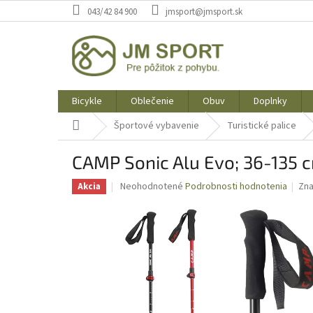
Prejsť
043/42 84 900
jmsport@jmsport.sk
na
obsah
Bicykle
Oblečenie
Obuv
Doplnky
Domov
Športové vybavenie
Turistické palice
CAMP Sonic Alu Evo; 36-135 
Priemerné
Neohodnotené
Podrobnosti hodnotenia
Zn
Akcia
hodnotenie
produktu
je
0,0
z
5
hviezdičiek.