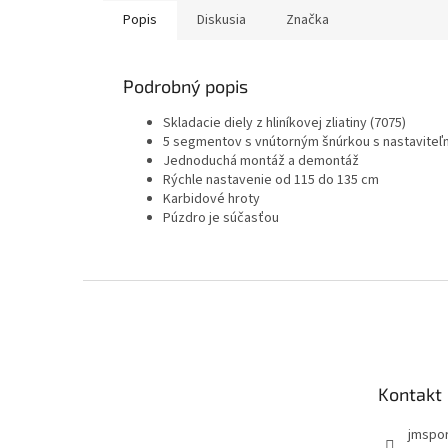
Popis
Diskusia
Značka
Podrobný popis
Skladacie diely z hliníkovej zliatiny (7075)
5 segmentov s vnútorným šnúrkou s nastavite
Jednoduchá montáž a demontáž
Rýchle nastavenie od 115 do 135 cm
Karbidové hroty
Púzdro je súčasťou
Z
á
p
ä
t
Kontakt
i
e
jmspo