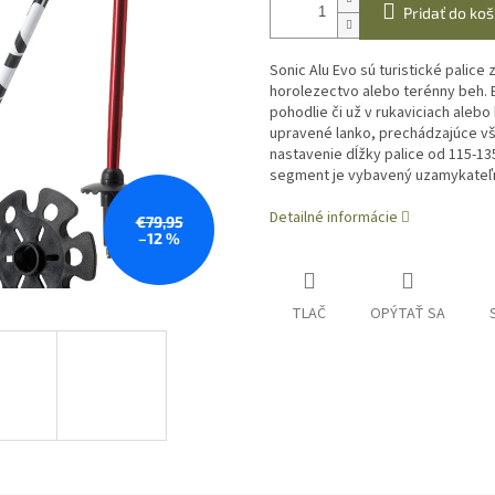
Pridať do koš
Sonic Alu Evo sú turistické palice 
horolezectvo alebo terénny beh. 
pohodlie či už v rukaviciach aleb
upravené lanko, prechádzajúce v
nastavenie dĺžky palice od 115-13
segment je vybavený uzamykateľn
Detailné informácie
€79,95
–12 %
TLAČ
OPÝTAŤ SA