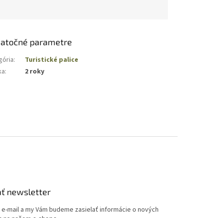
atočné parametre
gória
:
Turistické palice
ka
:
2 roky
ť newsletter
j e-mail a my Vám budeme zasielať informácie o nových