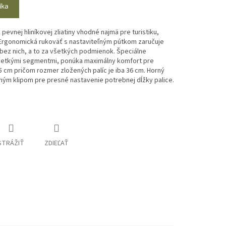
íka
z pevnej hliníkovej zliatiny vhodné najmä pre turistiku,
Ergonomická rukoväť s nastaviteľným pútkom zaručuje
o bez nich, a to za všetkých podmienok. Špeciálne
šetkými segmentmi, ponúka maximálny komfort pre
5 cm pričom rozmer zložených palíc je iba 36 cm. Horný
ým klipom pre presné nastavenie potrebnej dĺžky palice.
STRÁŽIŤ
ZDIEĽAŤ