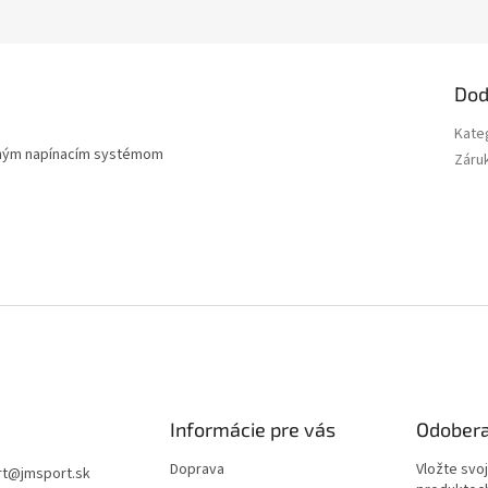
Dod
Kate
ľným napínacím systémom
Záru
Informácie pre vás
Odobera
Doprava
Vložte svo
rt
@
jmsport.sk