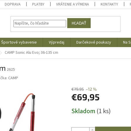
DOPRAVA
PLATBY
VRÁTENIE A VÝMENA
KONTAKTY
HĽADAŤ
Športové vybavenie
Výpredaj
Darčekové poukazy
Na S
CAMP Sonic Alu Evo; 36-135 cm
cm
2625
ačka:
CAMP
€79,95
–12 %
€69,95
Jednotková
Skladom
(1 ks)
cena: