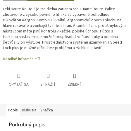
Leki Haute Route 3 je trojdielna varianta radu Haute Route. Palice
zhotovené z vysoko pevného hliníka sú vybavené pohodlnou
rukoväťou Aergon. Kombinujú veľkú, ergonomickú opornú plochu na
hlave rukoväte a vonkajší tvar bez hrán. V kombinácii s protišmykovým
nástavcom máte plnú kontrolu v každej polohe úchopu. Pútko s
funkciou nastavenia je možné prispôsobiť veľkosti ruky a pomáha
šetriť sily pri výstupe. Prostredníctvom systému uzamykania Speed
Lock plus je možné dĺžku bez problému a rýchlo nastaviť.
Detailné informácie
OPÝTAŤ SA
STRÁŽIŤ
ZDIEĽAŤ
Popis
Diskusia
Značka
Podrobný popis