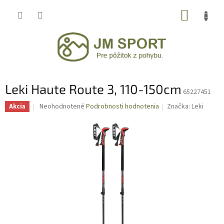
Prejsť
NÁKUP
na
obsah
KOŠÍK
Leki Haute Route 3, 110-150cm
65227451
Priemerné
Neohodnotené
Podrobnosti hodnotenia
Značka:
Leki
Akcia
hodnotenie
produktu
je
0,0
z
5
hviezdičiek.