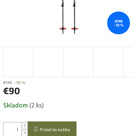
€110
–18 %
€110
–18 %
€90
Jednotková
Skladom
(2 ks)
cena:
Pridať do košíka