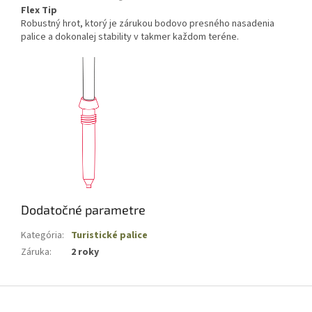
Flex Tip
Robustný hrot, ktorý je zárukou bodovo presného nasadenia
palice a dokonalej stability v takmer každom teréne.
Dodatočné parametre
Kategória
:
Turistické palice
Záruka
:
2 roky
Z
á