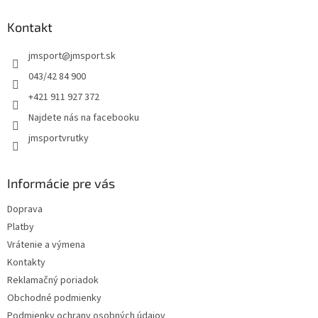
p
ä
Kontakt
t
jmsport
@
jmsport.sk
i
e
043/42 84 900
+421 911 927 372
Najdete nás na facebooku
jmsportvrutky
Informácie pre vás
Doprava
Platby
Vrátenie a výmena
Kontakty
Reklamačný poriadok
Obchodné podmienky
Podmienky ochrany osobných údajov