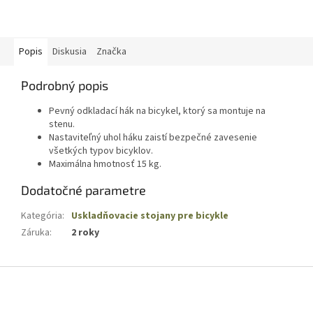
Popis
Diskusia
Značka
Podrobný popis
Pevný odkladací hák na bicykel, ktorý sa montuje na
stenu.
Nastaviteľný uhol háku zaistí bezpečné zavesenie
všetkých typov bicyklov.
Maximálna hmotnosť 15 kg.
Dodatočné parametre
Kategória
:
Uskladňovacie stojany pre bicykle
Záruka
:
2 roky
Z
á
p