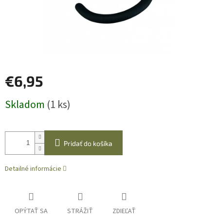
€6,95
Jednotková
Skladom
(1 ks)
cena:
Pridať do košíka
Detailné informácie
OPÝTAŤ SA
STRÁŽIŤ
ZDIEĽAŤ