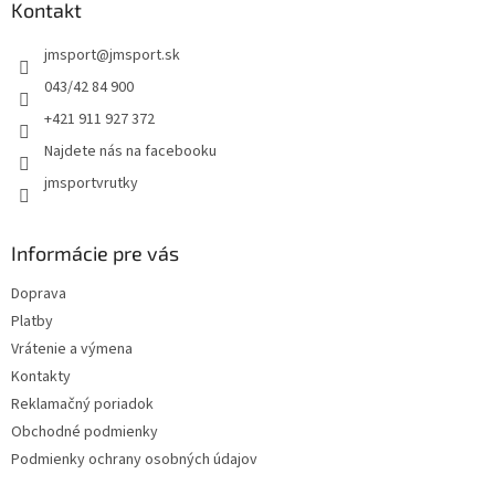
ä
Kontakt
t
jmsport
@
jmsport.sk
i
e
043/42 84 900
+421 911 927 372
Najdete nás na facebooku
jmsportvrutky
Informácie pre vás
Doprava
Platby
Vrátenie a výmena
Kontakty
Reklamačný poriadok
Obchodné podmienky
Podmienky ochrany osobných údajov