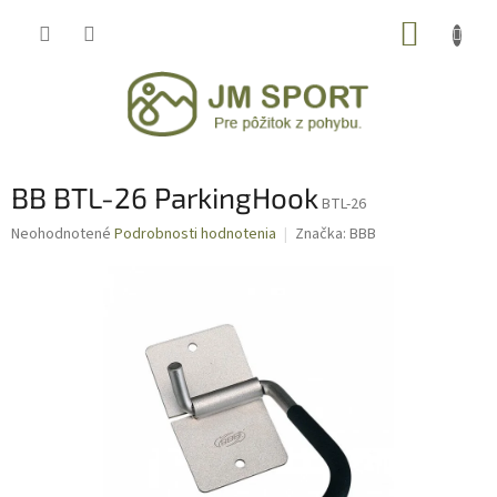
Prejsť
NÁKUP
na
obsah
KOŠÍK
BB BTL-26 ParkingHook
BTL-26
Priemerné
Neohodnotené
Podrobnosti hodnotenia
Značka:
BBB
hodnotenie
produktu
je
0,0
z
5
hviezdičiek.