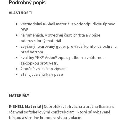
Podrobný popis
VLASTNOSTI
vetruodolný K-Shell materiál s vodoodpudivou úpravou
DWR
na ramenách, v strednej časti chrbta a v páse
oderuvzdorný materiál
zvýšený, tvarovaný golier pre väčší komfort a ochranu
pred vetrom
kvalitný YKK® Vislon® zips s putkom a vnútornou
záklopkou proti vetru
2 bočné vrecká so zipsami
sťahujúca šnúrka v páse
MATERIÁLY
K-SHELL Materiál |
Neprefúkavá, trvácna a pružná tkanina s
rôznymi softshellovými konštrukciami, ktoré sú vybavené
tenkou a stredne hrubou vrstvou izolácie.