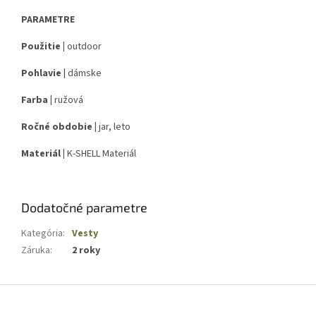
PARAMETRE
Použitie |
outdoor
Pohlavie |
dámske
Farba |
ružová
Ročné obdobie |
jar, leto
Materiál |
K-SHELL Materiál
Dodatočné parametre
Kategória
:
Vesty
Záruka
:
2 roky
Z
á