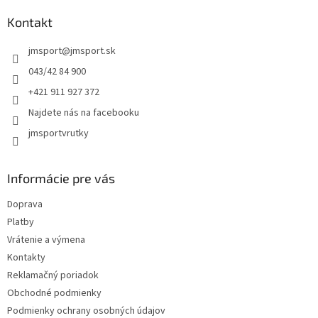
p
ä
Kontakt
t
jmsport
@
jmsport.sk
i
e
043/42 84 900
+421 911 927 372
Najdete nás na facebooku
jmsportvrutky
Informácie pre vás
Doprava
Platby
Vrátenie a výmena
Kontakty
Reklamačný poriadok
Obchodné podmienky
Podmienky ochrany osobných údajov