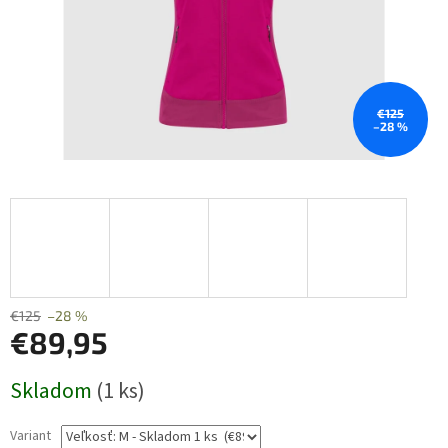
€125
–28 %
€125
–28 %
€89,95
Jednotková
Skladom
(1 ks)
cena:
Variant