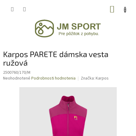
Prejsť
NÁKUP
na
obsah
KOŠÍK
Karpos PARETE dámska vesta
ružová
2500760/170/M
Priemerné
Neohodnotené
Podrobnosti hodnotenia
Značka:
Karpos
hodnotenie
produktu
je
0,0
z
5
hviezdičiek.