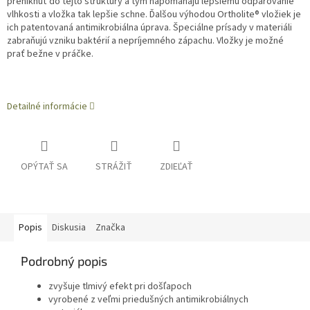
preniknúť do tejto štruktúry a tým napomáhajú lepšiemu odparovanie
vlhkosti a vložka tak lepšie schne. Ďalšou výhodou Ortholite® vložiek je
ich patentovaná antimikrobiálna úprava. Špeciálne prísady v materiáli
zabraňujú vzniku baktérií a nepríjemného zápachu. Vložky je možné
prať bežne v práčke.
Detailné informácie
OPÝTAŤ SA
STRÁŽIŤ
ZDIEĽAŤ
Popis
Diskusia
Značka
Podrobný popis
zvyšuje tlmivý efekt pri došľapoch
vyrobené z veľmi priedušných antimikrobiálnych