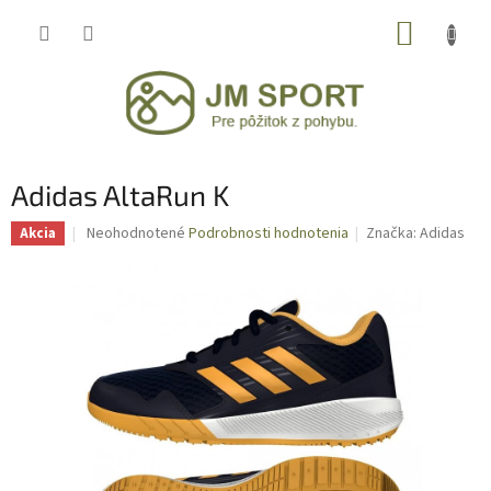
Prejsť
NÁKUP
na
obsah
KOŠÍK
Adidas AltaRun K
Priemerné
Neohodnotené
Podrobnosti hodnotenia
Značka:
Adidas
Akcia
hodnotenie
produktu
je
0,0
z
5
hviezdičiek.