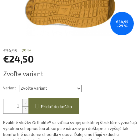
€34,95
–29 %
€34,95
–29 %
€24,50
Jednotková
Zvoľte variant
cena:
Variant
Pridať do košíka
Kvalitné vložky Ortholite® sa vďaka svojej unikátnej štruktúre vyznačujú
vysokou schopnosťou absorpcie nárazov pri došľape a zvyšujú tak
komfortné usadenie chodidla v obuvi. Ďalej umožňujú vzduchu