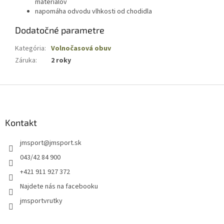
materiálov
napomáha odvodu vlhkosti od chodidla
Dodatočné parametre
Kategória
:
Volnočasová obuv
Záruka
:
2 roky
Z
á
p
ä
Kontakt
t
jmsport
@
jmsport.sk
i
e
043/42 84 900
+421 911 927 372
Najdete nás na facebooku
jmsportvrutky