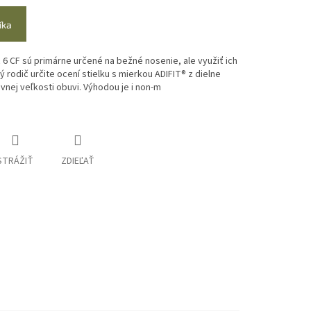
íka
6 CF sú primárne určené na bežné nosenie, ale využiť ich
ý rodič určite ocení stielku s mierkou ADIFIT® z dielne
ávnej veľkosti obuvi. Výhodou je i non-m
STRÁŽIŤ
ZDIEĽAŤ