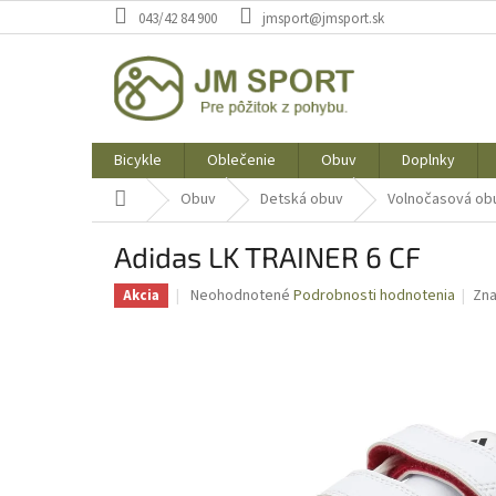
Prejsť
043/42 84 900
jmsport@jmsport.sk
na
obsah
Bicykle
Oblečenie
Obuv
Doplnky
Domov
Obuv
Detská obuv
Volnočasová ob
Adidas LK TRAINER 6 CF
Priemerné
Neohodnotené
Podrobnosti hodnotenia
Zn
Akcia
hodnotenie
produktu
je
0,0
z
5
hviezdičiek.