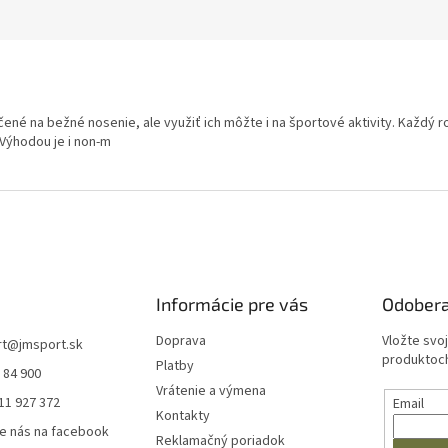
né na bežné nosenie, ale využiť ich môžte i na športové aktivity. Každý rod
 Výhodou je i non-m
Informácie pre vás
Odobera
Doprava
Vložte svo
rt
@
jmsport.sk
produktoch
Platby
 84 900
Vrátenie a výmena
11 927 372
Email
Kontakty
e nás na facebook
Reklamačný poriadok