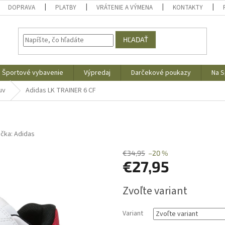
DOPRAVA
PLATBY
VRÁTENIE A VÝMENA
KONTAKTY
HĽADAŤ
Športové vybavenie
Výpredaj
Darčekové poukazy
Na S
uv
Adidas LK TRAINER 6 CF
ačka:
Adidas
€34,95
–20 %
€27,95
Jednotková
Zvoľte variant
cena:
Variant