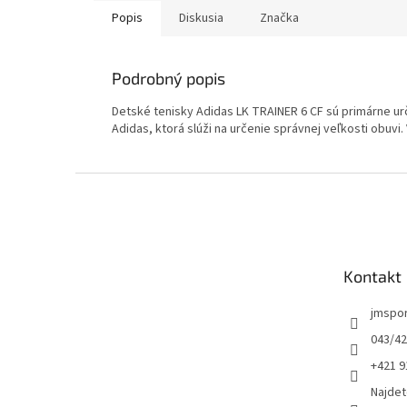
Popis
Diskusia
Značka
Podrobný popis
Detské tenisky Adidas LK TRAINER 6 CF sú primárne urče
Adidas, ktorá slúži na určenie správnej veľkosti obuvi.
Z
á
p
ä
t
Kontakt
i
e
jmspo
043/42
+421 9
Najdet