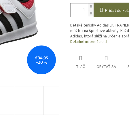
Pridať do koš
Detské tenisky Adidas LK TRAINER 
môžte i na športové aktivity. Každ
Adidas, ktorá slúži na určenie spr
Detailné informácie
€34,95
–20 %
TLAČ
OPÝTAŤ SA