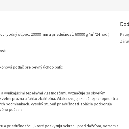
Dod
ou (vodný stĺpec: 20000 mm a priedušnosť: 60000 g/m²/24 hod.)
Kate
Záru
osti
likónová potlač pre pevný úchop palíc
 a vynikajúcimi tepelnými vlastnosťami. Vyznačuje sa skvelým
veľmi pružná a ľahko zbaliteľná. Vďaka svojej izolačnej schopnosti a
hkých podmienkach. Vysoký stupeň priedušnosti izolácie podporuje
ivého počasia.
ru a priedušnosťou, ktoré poskytujú ochranu pred dažďom, vetrom a