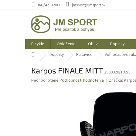
Prejsť
043/42 84 900
jmsport@jmsport.sk
na
obsah
Bicykle
Oblečenie
Obuv
Doplnky
Domov
Doplnky
Rukavice
Voľnočasové ruk
Karpos FINALE MITT
2500920/102/L
Priemerné
Neohodnotené
Podrobnosti hodnotenia
Značka:
Karpo
hodnotenie
produktu
je
0,0
z
5
hviezdičiek.