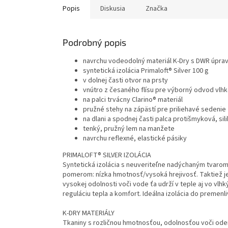
Popis
Diskusia
Značka
Podrobný popis
navrchu vodeodolný materiál K-Dry s DWR úprav
syntetická izolácia Primaloft® Silver 100 g
v dolnej časti otvor na prsty
vnútro z česaného flísu pre výborný odvod vlhk
na palci trvácny Clarino® materiál
pružné stehy na zápästí pre priliehavé sedenie
na dlani a spodnej časti palca protišmyková, si
tenký, pružný lem na manžete
navrchu reflexné, elastické pásiky
PRIMALOFT® SILVER IZOLÁCIA
Syntetická izolácia s neuveriteľne nadýchaným tvarom
pomerom: nízka hmotnosť/vysoká hrejivosť. Taktiež je 
vysokej odolnosti voči vode ťa udrží v teple aj vo vl
reguláciu tepla a komfort. Ideálna izolácia do premenl
K-DRY MATERIÁLY
Tkaniny s rozličnou hmotnosťou, odolnosťou voči ode