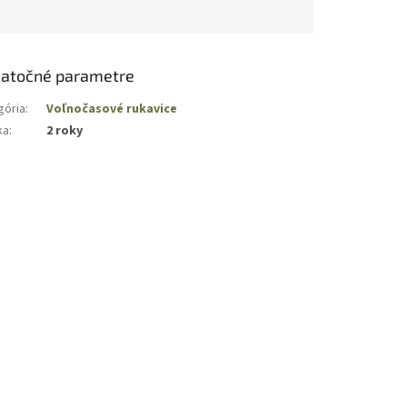
atočné parametre
gória
:
Voľnočasové rukavice
ka
:
2 roky