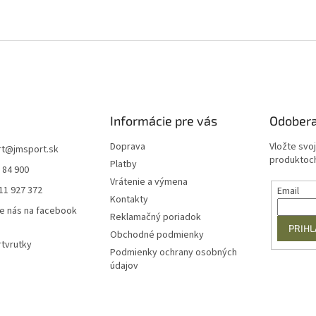
Informácie pre vás
Odobera
Doprava
Vložte svo
rt
@
jmsport.sk
produktoch
Platby
 84 900
Vrátenie a výmena
11 927 372
Email
Kontakty
e nás na facebook
Reklamačný poriadok
PRIHL
Obchodné podmienky
tvrutky
Podmienky ochrany osobných
údajov