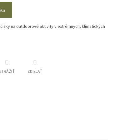
íka
čiaky na outdoorové aktivity
v extrémnych, klimatických
STRÁŽIŤ
ZDIEĽAŤ