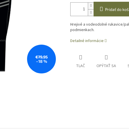
Pridať do koš
Hrejivé a
vodeodolné rukavice/pal
podmienkach.
Detailné informácie
€79,95
–18 %
TLAČ
OPÝTAŤ SA