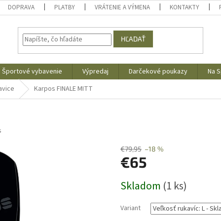
DOPRAVA
PLATBY
VRÁTENIE A VÝMENA
KONTAKTY
HĽADAŤ
Športové vybavenie
Výpredaj
Darčekové poukazy
Na S
avice
Karpos FINALE MITT
s
€79,95
–18 %
€65
Jednotková
Skladom
(1 ks)
cena:
Variant