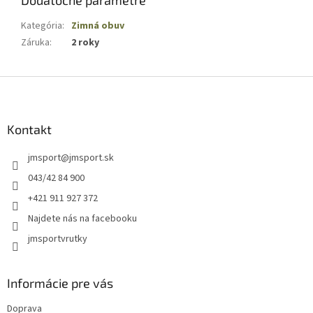
Dodatočné parametre
Kategória
:
Zimná obuv
Záruka
:
2 roky
Z
á
p
ä
Kontakt
t
jmsport
@
jmsport.sk
i
e
043/42 84 900
+421 911 927 372
Najdete nás na facebooku
jmsportvrutky
Informácie pre vás
Doprava