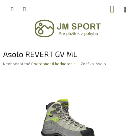
Prejsť
NÁKUP
na
obsah
KOŠÍK
Asolo REVERT GV ML
Priemerné
Neohodnotené
Podrobnosti hodnotenia
Značka:
Asolo
hodnotenie
produktu
je
0,0
z
5
hviezdičiek.