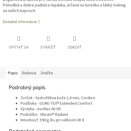
Pohodlná a dobre padnúca topánka, určená na turistiku a ľahký treking
na naších kopcoch.
Detailné informácie
OPÝTAŤ SA
STRÁŽIŤ
ZDIEĽAŤ
Popis
Diskusia
Značka
Podrobný popis
Zvršok - hydrofóbna koža 1,6 mm, Cordura
Podšívka - GORE-TEX® Extended Comfort
Výstuha - Asoflex 00 SR
Podrážka - Vibram® Radiant
Hmotnosť: 590 g/ks pri veľkosti UK 8