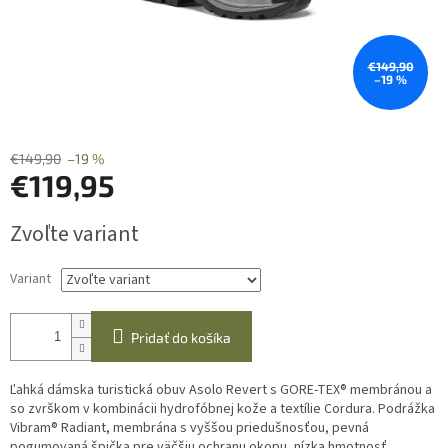
€149,90
–19 %
€149,90
–19 %
€119,95
Jednotková
Zvoľte variant
cena:
Variant
Pridať do košíka
Ľahká dámska turistická obuv Asolo Revert s GORE-TEX® membránou a
so zvrškom v kombinácii hydrofóbnej kože a textílie Cordura. Podrážka
Vibram® Radiant, membrána s vyššou priedušnosťou, pevná
pogumovaná špička pre väčšiu ochranu okopu, nízka hmotnosť.