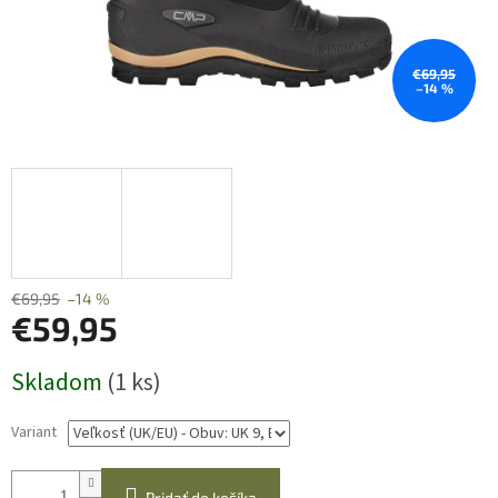
€69,95
–14 %
€69,95
–14 %
€59,95
Jednotková
Skladom
(1 ks)
cena:
Variant
Pridať do košíka