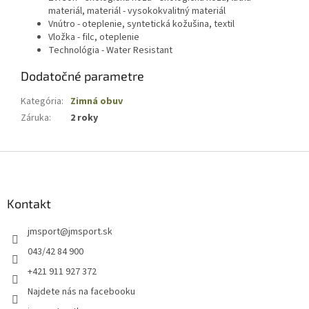
materiál, materiál - vysokokvalitný materiál
Vnútro - oteplenie, syntetická kožušina, textil
Vložka - filc, oteplenie
Technológia - Water Resistant
Dodatočné parametre
Kategória
:
Zimná obuv
Záruka
:
2 roky
Z
á
p
ä
Kontakt
t
jmsport
@
jmsport.sk
i
e
043/42 84 900
+421 911 927 372
Najdete nás na facebooku