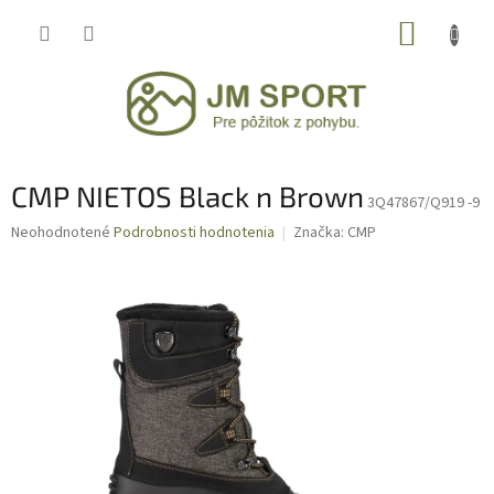
Prejsť
NÁKUP
na
obsah
KOŠÍK
CMP NIETOS Black n Brown
3Q47867/Q919 -9
Priemerné
Neohodnotené
Podrobnosti hodnotenia
Značka:
CMP
hodnotenie
produktu
je
0,0
z
5
hviezdičiek.