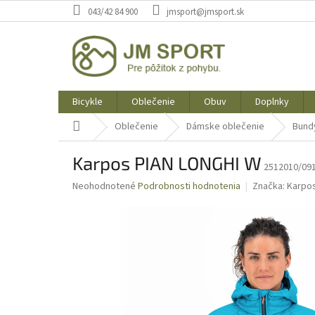
Prejsť
043/42 84 900
jmsport@jmsport.sk
na
obsah
Bicykle
Oblečenie
Obuv
Doplnky
Domov
Oblečenie
Dámske oblečenie
Bund
Karpos PIAN LONGHI W
2512010/09
Priemerné
Neohodnotené
Podrobnosti hodnotenia
Značka:
Karpo
hodnotenie
produktu
je
0,0
z
5
hviezdičiek.