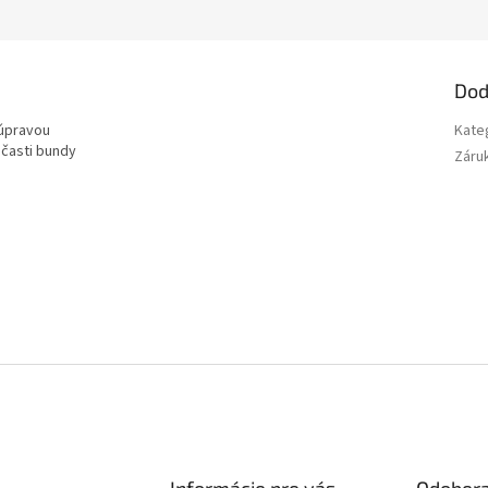
Dod
 úpravou
Kate
 časti bundy
Záru