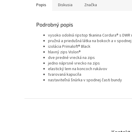
Popis
Diskusia
Značka
Podrobný popis
vysoko odolná ripstop tkanina Cordura® s DWR
pružná a priedušná látka na bokoch a v spodnej
izolácia Primaloft® Black
hlavný zips Vislon®
dve predné vrecká na zips
jedno náprsné vrecko na zips
elastický lem na koncoch rukávov
tvarovaná kapucňa
nastaviteľná šnúrka v spodnej časti bundy
Z
á
p
ä
t