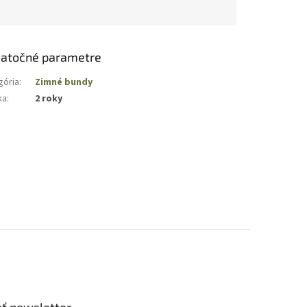
atočné parametre
gória
:
Zimné bundy
ka
:
2 roky