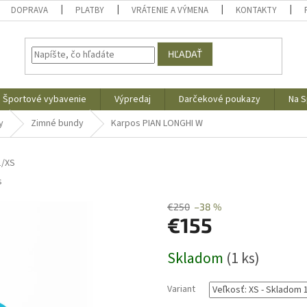
DOPRAVA
PLATBY
VRÁTENIE A VÝMENA
KONTAKTY
HĽADAŤ
Športové vybavenie
Výpredaj
Darčekové poukazy
Na S
y
Zimné bundy
Karpos PIAN LONGHI W
1/XS
s
€250
–38 %
€155
Jednotková
Skladom
(1 ks)
cena:
Variant