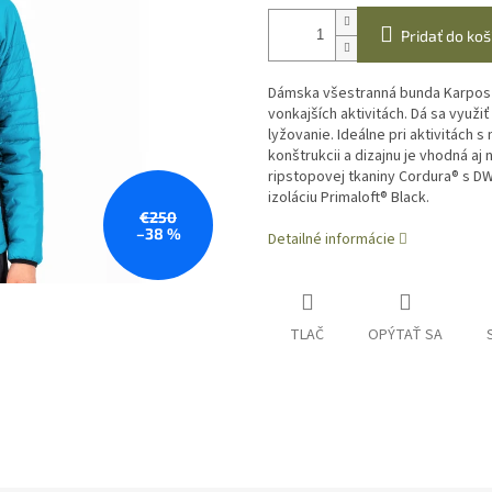
Pridať do koš
Dámska všestranná bunda Karpos P
vonkajších aktivitách. Dá sa využi
lyžovanie. Ideálne pri aktivitách s
konštrukcii a dizajnu je vhodná a
ripstopovej tkaniny Cordura® s DW
izoláciu Primaloft® Black.
€250
–38 %
Detailné informácie
TLAČ
OPÝTAŤ SA