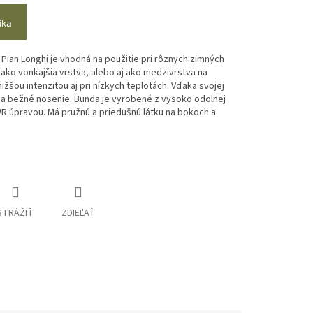
íka
ian Longhi je vhodná na použitie pri rôznych zimných
ť ako vonkajšia vrstva, alebo aj ako medzivrstva na
 nižšou intenzitou aj pri nízkych teplotách. Vďaka svojej
j na bežné nosenie. Bunda je vyrobené z vysoko odolnej
R úpravou. Má pružnú a priedušnú látku na bokoch a
STRÁŽIŤ
ZDIEĽAŤ