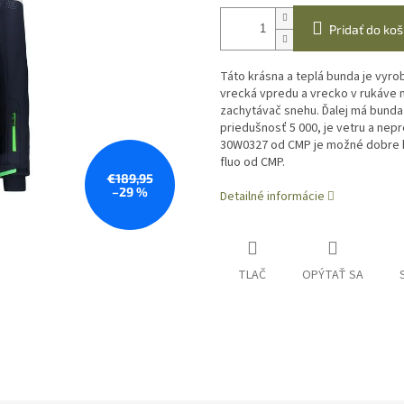
Pridať do koš
Táto krásna a teplá bunda je vyro
vrecká vpredu a vrecko v rukáve n
zachytávač snehu.
Ďalej má bunda
priedušnosť 5 000, je vetru a ne
30W0327 od CMP je možné dobre 
fluo od CMP.
€189,95
–29 %
Detailné informácie
TLAČ
OPÝTAŤ SA