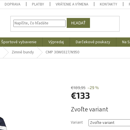
DOPRAVA
PLATBY
VRÁTENIE A VÝMENA
KONTAKTY
HĽADAŤ
Športové vybavenie
Výpredaj
Darčekové poukazy
Na S
Zimné bundy
CMP 30W0327/N950
€189,95
–29 %
€133
Jednotková
Zvoľte variant
cena:
Variant