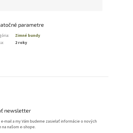
atočné parametre
gória
:
Zimné bundy
ka
:
2 roky
ť newsletter
j e-mail a my Vám budeme zasielať informácie o nových
 na našom e-shope.