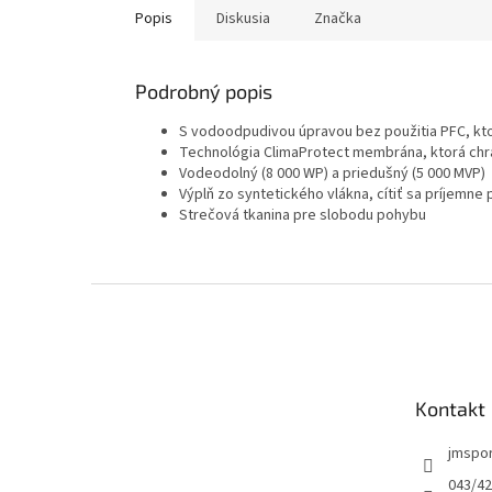
Popis
Diskusia
Značka
Podrobný popis
S vodoodpudivou úpravou bez použitia PFC, kto
Technológia ClimaProtect membrána, ktorá chrá
Vodeodolný (8 000 WP) a priedušný (5 000 MVP)
Výplň zo syntetického vlákna, cítiť sa príjemne 
Strečová tkanina pre slobodu pohybu
Z
á
p
ä
t
Kontakt
i
e
jmspo
043/42