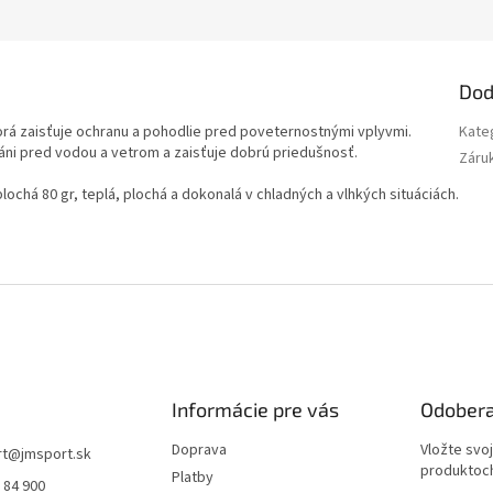
Dod
rá zaisťuje ochranu a pohodlie pred poveternostnými vplyvmi.
Kate
ni pred vodou a vetrom a zaisťuje dobrú priedušnosť.
Záru
plochá 80 gr, teplá, plochá a dokonalá v chladných a vlhkých situáciách.
Informácie pre vás
Odobera
Doprava
Vložte svo
rt
@
jmsport.sk
produktoch
Platby
 84 900