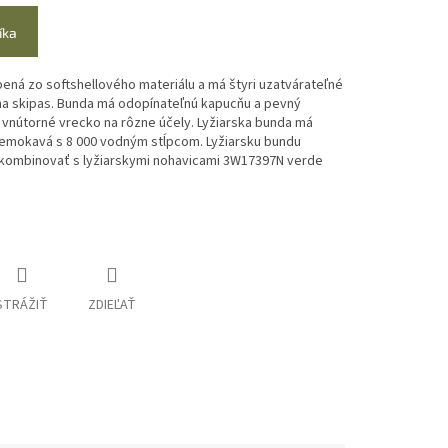
íka
bená zo softshellového materiálu a má štyri uzatvárateľné
a skipas.
Bunda má odopínateľnú kapucňu a pevný
 vnútorné vrecko na rôzne účely.
Lyžiarska bunda má
premokavá s 8 000 vodným stĺpcom.
Lyžiarsku bundu
kombinovať s lyžiarskymi nohavicami 3W17397N verde
STRÁŽIŤ
ZDIEĽAŤ