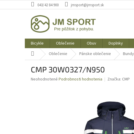
Prejsť
043/42 84 900
jmsport@jmsport.sk
na
obsah
Bicykle
Oblečenie
Obuv
Doplnky
Domov
Oblečenie
Pánske oblečenie
Bundy
CMP 30W0327/N950
Priemerné
Neohodnotené
Podrobnosti hodnotenia
Značka:
CMP
hodnotenie
produktu
je
0,0
z
5
hviezdičiek.