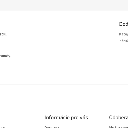
Dod
etru.
Kate
Záru
 bundy.
Informácie pre vás
Odobera
Doprava
Vložte svo