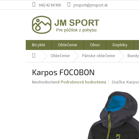
Prejsť
043/42 84 900
jmsport@jmsport.sk
na
obsah
Bicykle
Oblečenie
Obuv
Doplnky
Domov
Oblečenie
Pánske oblečenie
Bundy
Karpos FOCOBON
Priemerné
Neohodnotené
Podrobnosti hodnotenia
Značka:
Karpo
hodnotenie
produktu
je
0,0
z
5
hviezdičiek.