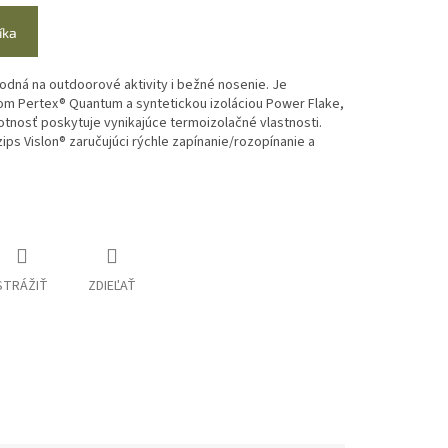
íka
dná na outdoorové aktivity i bežné nosenie. Je
m Pertex® Quantum a syntetickou izoláciou Power Flake,
otnosť poskytuje vynikajúce termoizolačné vlastnosti.
ips Vislon® zaručujúci rýchle zapínanie/rozopínanie a
STRÁŽIŤ
ZDIEĽAŤ