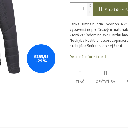
Pridať do koš
Ľahká, zimná bunda
Focobon je vho
vybavená neprefúkavým materiálo
ktorá vzhľadom na svoju nízku hm
Nechýba kvalitný, celorozopínací z
sťahujúca šnúrka v dolnej časti.
€269,95
Detailné informácie
–29 %
TLAČ
OPÝTAŤ SA