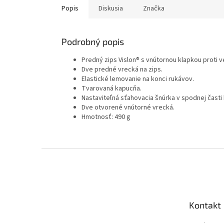
Popis
Diskusia
Značka
Podrobný popis
Predný zips Vislon® s vnútornou klapkou proti v
Dve predné vrecká na zips.
Elastické lemovanie na konci rukávov.
Tvarovaná kapucňa.
Nastaviteľná sťahovacia šnúrka v spodnej časti
Dve otvorené vnútorné vrecká.
Hmotnosť: 490 g
Z
á
p
ä
t
Kontakt
i
e