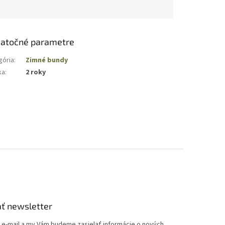
atočné parametre
gória
:
Zimné bundy
ka
:
2 roky
ť newsletter
j e-mail a my Vám budeme zasielať informácie o nových