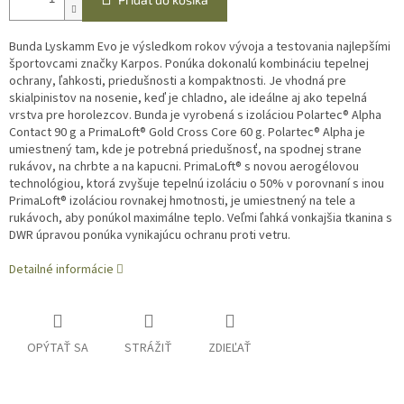
Bunda Lyskamm Evo je výsledkom rokov vývoja a testovania najlepšími
športovcami značky Karpos. Ponúka dokonalú kombináciu tepelnej
ochrany, ľahkosti, priedušnosti a kompaktnosti. Je vhodná pre
skialpinistov na nosenie, keď je chladno, ale ideálne aj ako tepelná
vrstva pre horolezcov. Bunda je vyrobená s izoláciou Polartec® Alpha
Contact 90 g a PrimaLoft® Gold Cross Core 60 g. Polartec® Alpha je
umiestnený tam, kde je potrebná priedušnosť, na spodnej strane
rukávov, na chrbte a na kapucni. PrimaLoft® s novou aerogélovou
technológiou, ktorá zvyšuje tepelnú izoláciu o 50% v porovnaní s inou
PrimaLoft® izoláciou rovnakej hmotnosti, je umiestnený na tele a
rukávoch, aby ponúkol maximálne teplo. Veľmi ľahká vonkajšia tkanina s
DWR úpravou ponúka vynikajúcu ochranu proti vetru.
Detailné informácie
OPÝTAŤ SA
STRÁŽIŤ
ZDIEĽAŤ