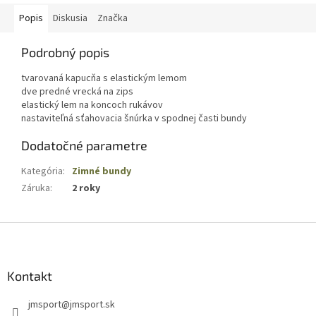
Popis
Diskusia
Značka
Podrobný popis
tvarovaná kapucňa s elastickým lemom
dve predné vrecká na zips
elastický lem na koncoch rukávov
nastaviteľná sťahovacia šnúrka v spodnej časti bundy
Dodatočné parametre
Kategória
:
Zimné bundy
Záruka
:
2 roky
Z
á
p
ä
Kontakt
t
jmsport
@
jmsport.sk
i