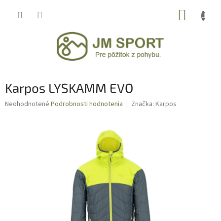
Prejsť
NÁKUP
na
obsah
KOŠÍK
Karpos LYSKAMM EVO
Priemerné
Neohodnotené
Podrobnosti hodnotenia
Značka:
Karpos
hodnotenie
produktu
je
0,0
z
5
hviezdičiek.