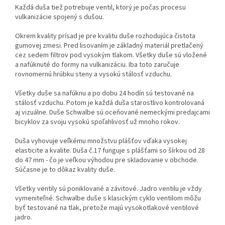
Každá duša tiež potrebuje ventil, ktorý je počas procesu
vulkanizácie spojený s dušou.
Okrem kvality prísad je pre kvalitu duše rozhodujúca čistota
gumovej zmesi. Pred lisovaním je základný materiál pretlačený
cez sedem filtrov pod vysokým tlakom. Všetky duše sú vložené
a nafúknuté do formy na vulkanizáciu. Iba toto zaručuje
rovnomernú hrúbku steny a vysokú stálosť vzduchu.
Všetky duše sa nafúknu a po dobu 24 hodín sú testované na
stálosť vzduchu. Potom je každá duša starostlivo kontrolovaná
aj vizuálne. Duše Schwalbe sú oceňované nemeckými predajcami
bicyklov za svoju vysokú spoľahlivosť už mnoho rokov.
Duša vyhovuje veľkému množstvu plášťov vďaka vysokej
elasticite a kvalite. Duša č.17 funguje s plášťami so šírkou od 28
do 47 mm - čo je veľkou výhodou pre skladovanie v obchode.
Súčasne je to dôkaz kvality duše.
Všetky ventily sú poniklované a závitové. Jadro ventilu je vždy
vymeniteľné. Schwalbe duše s klasickým cyklo ventilom môžu
byť testované na tlak, pretože majú vysokotlakové ventilové
jadro.