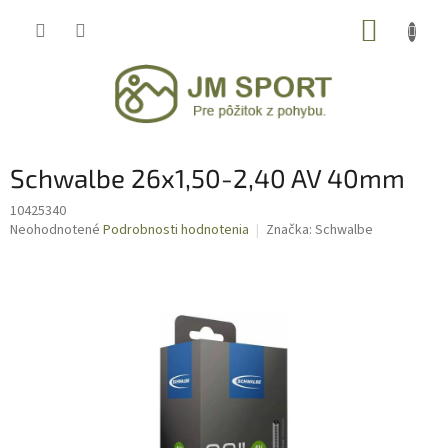
Prejsť
NÁKUP
na
obsah
KOŠÍK
Schwalbe 26x1,50-2,40 AV 40mm
10425340
Priemerné
Neohodnotené
Podrobnosti hodnotenia
Značka:
Schwalbe
hodnotenie
produktu
je
0,0
z
5
hviezdičiek.