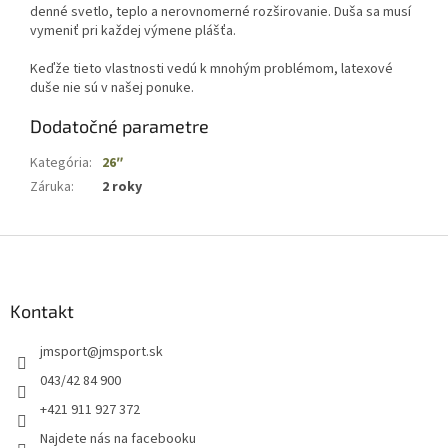
denné svetlo, teplo a nerovnomerné rozširovanie. Duša sa musí
vymeniť pri každej výmene plášťa.
Keďže tieto vlastnosti vedú k mnohým problémom, latexové
duše nie sú v našej ponuke.
Dodatočné parametre
Kategória
:
26″
Záruka
:
2 roky
Z
á
p
ä
Kontakt
t
jmsport
@
jmsport.sk
i
e
043/42 84 900
+421 911 927 372
Najdete nás na facebooku