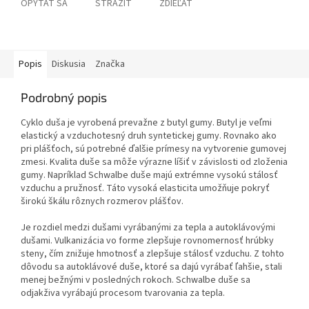
OPÝTAŤ SA
STRÁŽIŤ
ZDIEĽAŤ
Popis
Diskusia
Značka
Podrobný popis
Cyklo duša je vyrobená prevažne z butyl gumy. Butyl je veľmi
elastický a vzduchotesný druh syntetickej gumy. Rovnako ako
pri plášťoch, sú potrebné ďalšie prímesy na vytvorenie gumovej
zmesi. Kvalita duše sa môže výrazne líšiť v závislosti od zloženia
gumy. Napríklad Schwalbe duše majú extrémne vysokú stálosť
vzduchu a pružnosť. Táto vysoká elasticita umožňuje pokryť
širokú škálu rôznych rozmerov plášťov.
Je rozdiel medzi dušami vyrábanými za tepla a autoklávovými
dušami. Vulkanizácia vo forme zlepšuje rovnomernosť hrúbky
steny, čím znižuje hmotnosť a zlepšuje stálosť vzduchu. Z tohto
dôvodu sa autoklávové duše, ktoré sa dajú vyrábať ľahšie, stali
menej bežnými v posledných rokoch. Schwalbe duše sa
odjakživa vyrábajú procesom tvarovania za tepla.