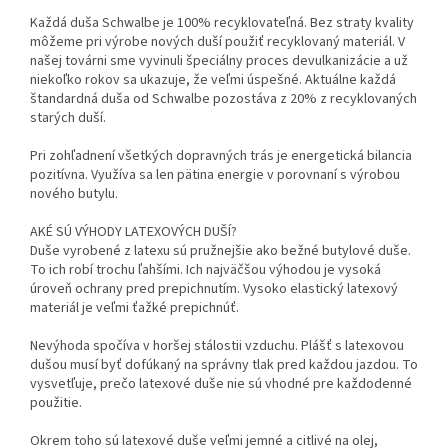
Každá duša Schwalbe je 100% recyklovateľná. Bez straty kvality
môžeme pri výrobe nových duší použiť recyklovaný materiál. V
našej továrni sme vyvinuli špeciálny proces devulkanizácie a už
niekoľko rokov sa ukazuje, že veľmi úspešné. Aktuálne každá
štandardná duša od Schwalbe pozostáva z 20% z recyklovaných
starých duší.
Pri zohľadnení všetkých dopravných trás je energetická bilancia
pozitívna. Využíva sa len pätina energie v porovnaní s výrobou
nového butylu.
AKÉ SÚ VÝHODY LATEXOVÝCH DUŠÍ?
Duše vyrobené z latexu sú pružnejšie ako bežné butylové duše.
To ich robí trochu ľahšími. Ich najväčšou výhodou je vysoká
úroveň ochrany pred prepichnutím. Vysoko elastický latexový
materiál je veľmi ťažké prepichnúť.
Nevýhoda spočíva v horšej stálostii vzduchu. Plášť s latexovou
dušou musí byť dofúkaný na správny tlak pred každou jazdou. To
vysvetľuje, prečo latexové duše nie sú vhodné pre každodenné
použitie.
Okrem toho sú latexové duše veľmi jemné a citlivé na olej,