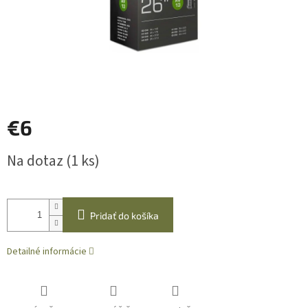
€6
Jednotková
Na dotaz
(1 ks)
cena:
Pridať do košíka
Detailné informácie