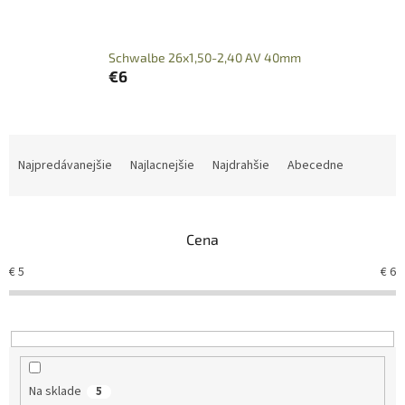
Schwalbe 26x1,50-2,40 AV 40mm
€6
R
a
Najpredávanejšie
Najlacnejšie
Najdrahšie
Abecedne
d
e
n
Cena
i
e
€
5
€
6
p
r
o
d
u
k
Na sklade
5
t