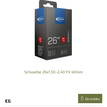
p
i
s
p
r
o
d
u
k
t
o
v
Schwalbe 26x1,50-2,40 FV 40mm
Do košíka
€6