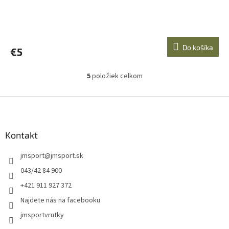
Do košíka
€5
5
položiek celkom
O
v
l
Z
á
á
d
p
a
ä
Kontakt
c
t
i
jmsport
@
jmsport.sk
i
e
p
e
043/42 84 900
r
+421 911 927 372
v
k
Najdete nás na facebooku
y
jmsportvrutky
v
ý