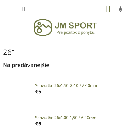
Prejsť
NÁKUP
na
obsah
KOŠÍK
26″
Najpredávanejšie
Schwalbe 26x1,50-2,40 FV 40mm
€6
Schwalbe 26x1,00-1,50 FV 40mm
€6