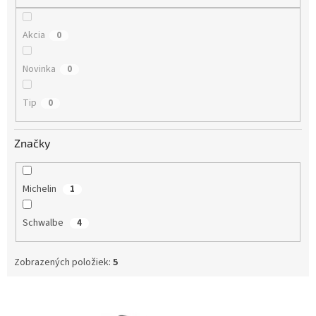
o
v
Akcia
0
Novinka
0
Tip
0
Značky
Michelin
1
Schwalbe
4
Zobrazených položiek:
5
V
ý