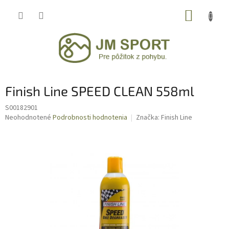
Prejsť
NÁKUP
na
obsah
KOŠÍK
Finish Line SPEED CLEAN 558ml
S00182901
Priemerné
Neohodnotené
Podrobnosti hodnotenia
Značka:
Finish Line
hodnotenie
produktu
je
0,0
z
5
hviezdičiek.