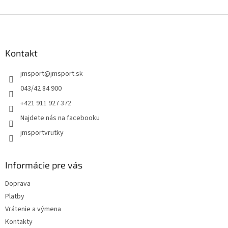
Z
á
p
ä
Kontakt
t
jmsport
@
jmsport.sk
i
e
043/42 84 900
+421 911 927 372
Najdete nás na facebooku
jmsportvrutky
Informácie pre vás
Doprava
Platby
Vrátenie a výmena
Kontakty