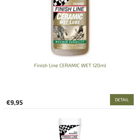
r
d
o
u
d
k
u
t
k
o
t
v
o
v
Finish Line CERAMIC WET 120ml
DETAIL
€9,95