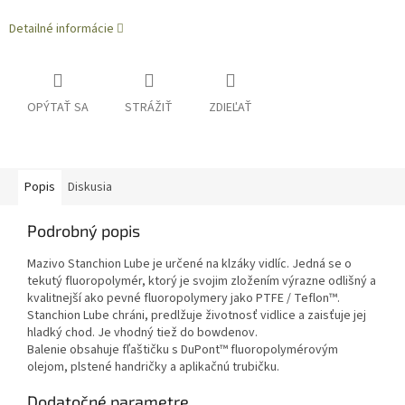
Detailné informácie
OPÝTAŤ SA
STRÁŽIŤ
ZDIEĽAŤ
Popis
Diskusia
Podrobný popis
Mazivo Stanchion Lube je určené na klzáky vidlíc. Jedná se o
tekutý fluoropolymér, ktorý je svojim zložením výrazne odlišný a
kvalitnejší ako pevné fluoropolymery jako PTFE / Teflon™.
Stanchion Lube chráni, predlžuje životnosť vidlice a zaisťuje jej
hladký chod. Je vhodný tiež do bowdenov.
Balenie obsahuje fľaštičku s DuPont™ fluoropolymérovým
olejom, plstené handričky a aplikačnú trubičku.
Dodatočné parametre