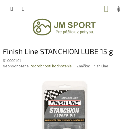
Prejsť
NÁKUP
na
obsah
KOŠÍK
Finish Line STANCHION LUBE 15 g
S10000101
Priemerné
Neohodnotené
Podrobnosti hodnotenia
Značka:
Finish Line
hodnotenie
produktu
je
0,0
z
5
hviezdičiek.