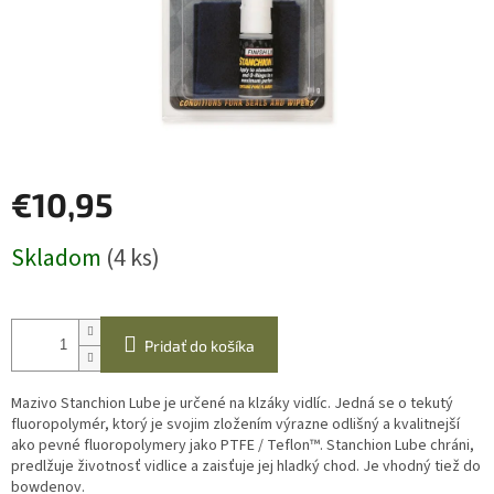
€10,95
Jednotková
Skladom
(4 ks)
cena:
Pridať do košíka
Mazivo Stanchion Lube je určené na klzáky vidlíc. Jedná se o tekutý
fluoropolymér, ktorý je svojim zložením výrazne odlišný a kvalitnejší
ako pevné fluoropolymery jako PTFE / Teflon™. Stanchion Lube chráni,
predlžuje životnosť vidlice a zaisťuje jej hladký chod. Je vhodný tiež do
bowdenov.