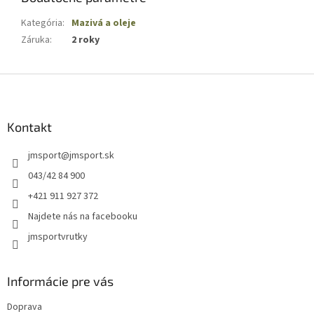
Kategória
:
Mazivá a oleje
Záruka
:
2 roky
Z
á
p
ä
Kontakt
t
jmsport
@
jmsport.sk
i
e
043/42 84 900
+421 911 927 372
Najdete nás na facebooku
jmsportvrutky
Informácie pre vás
Doprava