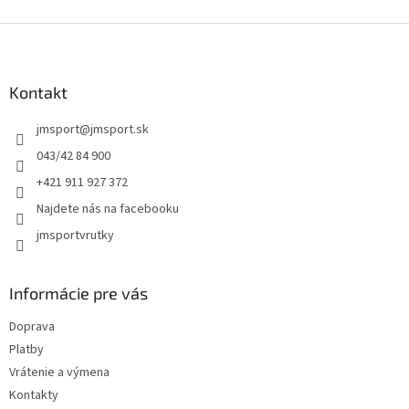
Z
á
p
ä
Kontakt
t
jmsport
@
jmsport.sk
i
e
043/42 84 900
+421 911 927 372
Najdete nás na facebooku
jmsportvrutky
Informácie pre vás
Doprava
Platby
Vrátenie a výmena
Kontakty