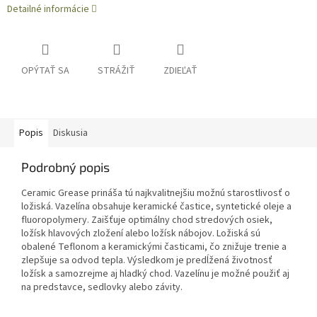
Detailné informácie
OPÝTAŤ SA
STRÁŽIŤ
ZDIEĽAŤ
Popis
Diskusia
Podrobný popis
Ceramic Grease prináša tú najkvalitnejšiu možnú starostlivosť o
ložiská. Vazelína obsahuje keramické častice, syntetické oleje a
fluoropolymery. Zaišťuje optimálny chod stredových osiek,
ložísk hlavových zložení alebo ložísk nábojov. Ložiská sú
obalené Teflonom a keramickými časticami, čo znižuje trenie a
zlepšuje sa odvod tepla. Výsledkom je predĺžená životnosť
ložísk a samozrejme aj hladký chod. Vazelínu je možné použiť aj
na predstavce, sedlovky alebo závity.