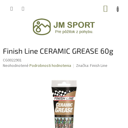
Prejsť
NÁKUP
na
obsah
KOŠÍK
Finish Line CERAMIC GREASE 60g
CG0022901
Priemerné
Neohodnotené
Podrobnosti hodnotenia
Značka:
Finish Line
hodnotenie
produktu
je
0,0
z
5
hviezdičiek.