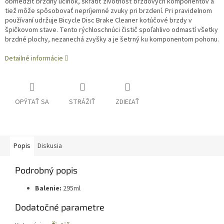
obmedziť brzdný účinok, skrátiť životnosť brzdových komponentov a
tiež môže spôsobovať nepríjemné zvuky pri brzdení. Pri pravidelnom
používaní udržuje Bicycle Disc Brake Cleaner kotúčové brzdy v
špičkovom stave. Tento rýchloschnúci čistič spoľahlivo odmastí všetky
brzdné plochy, nezanechá zvyšky a je šetrný ku komponentom pohonu.
Detailné informácie
OPÝTAŤ SA
STRÁŽIŤ
ZDIEĽAŤ
Popis
Diskusia
Podrobný popis
Balenie:
295ml
Dodatočné parametre