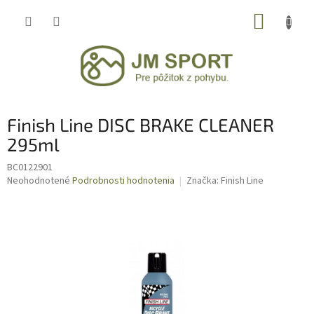
Prejsť
NÁKUP
na
obsah
KOŠÍK
Finish Line DISC BRAKE CLEANER
295ml
BC0122901
Priemerné
Neohodnotené
Podrobnosti hodnotenia
Značka:
Finish Line
hodnotenie
produktu
je
0,0
z
5
hviezdičiek.