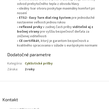
odvod prebytočného tepla z obvodu hlavy
• ideálny tvar otvoru poskytuje maximálny komfort pri
nosení
•
ETS2 - Easy Turn dial ring System
pre jednoduché
nastavenie veľkosti jednou rukou
•
reflexné prvky
v zadnej časti prilby
viditeľné aj z
bočnej strany
pre vyššiu bezpečnosť dieťata za
zníženej viditeľnosti
•
CE certifikát
, ktorý je garantom bezpečnosti a
kvalitného spracovania v súlade s európskymi normami
Dodatočné parametre
Kategória
:
Cyklistické prilby
Záruka
:
2 roky
Z
á
p
ä
Kontakt
t