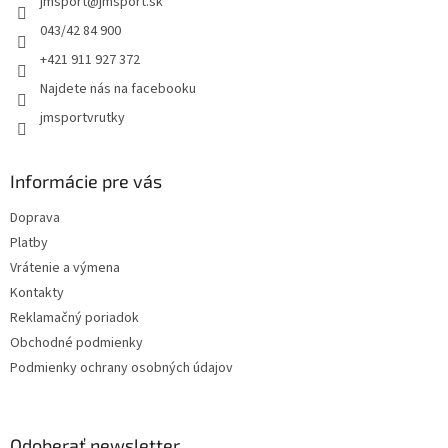
jmsport
@
jmsport.sk
i
e
043/42 84 900
+421 911 927 372
Najdete nás na facebooku
jmsportvrutky
Informácie pre vás
Doprava
Platby
Vrátenie a výmena
Kontakty
Reklamačný poriadok
Obchodné podmienky
Podmienky ochrany osobných údajov
Odoberať newsletter