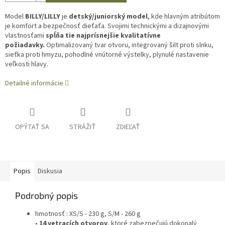
Model
BILLY/LILLY
je
detský/juniorský model
, kde hlavným atribútom
je komfort a bezpečnosť dieťaťa. Svojimi technickými a dizajnovými
vlastnosťami
spĺňa tie najprísnejšie kvalitatívne
požiadavky.
Optimalizovaný tvar otvoru, integrovaný šilt proti slnku,
sieťka proti hmyzu, pohodlné vnútorné výstelky, plynulé nastavenie
veľkosti hlavy.
Detailné informácie
OPÝTAŤ SA
STRÁŽIŤ
ZDIEĽAŤ
Popis
Diskusia
Podrobný popis
hmotnosť : XS/S - 230 g, S/M - 260 g
•
14 vetracích otvorov
, ktoré zabezpečujú dokonalý