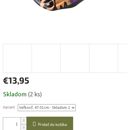
€13,95
Jednotková
Skladom
(2 ks)
cena:
Variant
Pridať do košíka