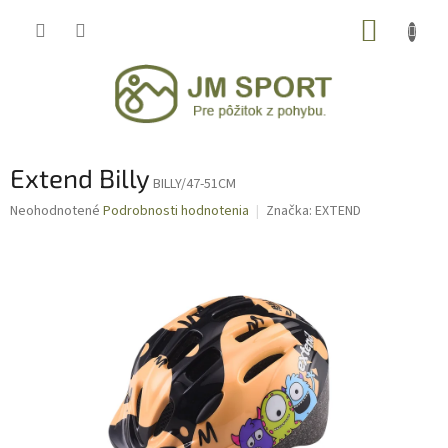
Prejsť
NÁKUP
na
obsah
KOŠÍK
Extend Billy
BILLY/47-51CM
Priemerné
Neohodnotené
Podrobnosti hodnotenia
Značka:
EXTEND
hodnotenie
produktu
je
0,0
z
5
hviezdičiek.