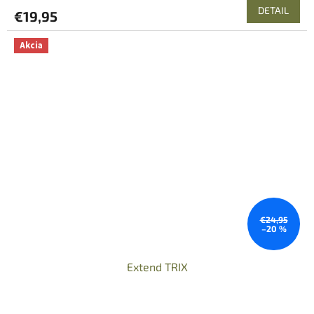
DETAIL
€19,95
Akcia
€24,95
–20 %
Extend TRIX