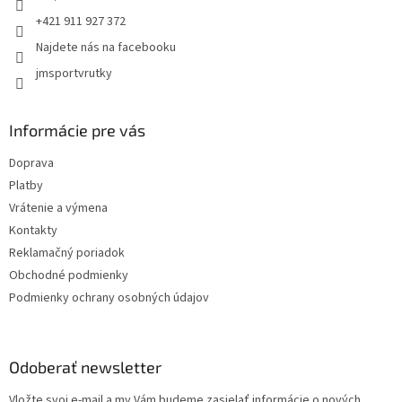
r
+421 911 927 372
v
k
Najdete nás na facebooku
y
jmsportvrutky
v
ý
p
i
Informácie pre vás
s
u
Doprava
Platby
Vrátenie a výmena
Kontakty
Reklamačný poriadok
Obchodné podmienky
Podmienky ochrany osobných údajov
Odoberať newsletter
Vložte svoj e-mail a my Vám budeme zasielať informácie o nových