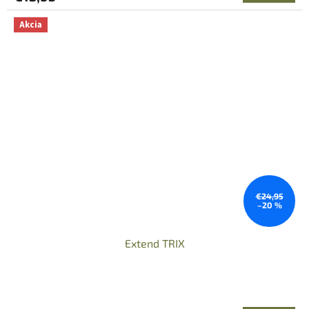
Akcia
€24,95
–20 %
Extend TRIX