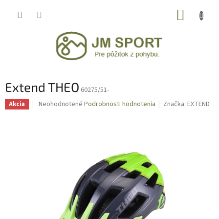
Prejsť
NÁKUP
na
obsah
KOŠÍK
Extend THEO
60275/51-
Priemerné
Neohodnotené
Podrobnosti hodnotenia
Značka:
EXTEND
Akcia
hodnotenie
produktu
je
0,0
z
5
hviezdičiek.