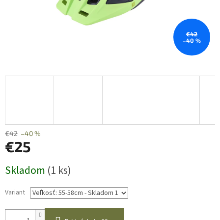
€42
–40 %
€42
–40 %
€25
Jednotková
Skladom
(1 ks)
cena:
Variant