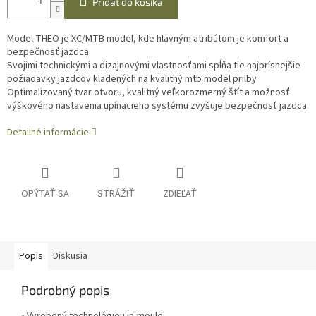
Pridať do košíka
Model THEO je XC/MTB model, kde hlavným atribútom je komfort a
bezpečnosť jazdca
Svojimi technickými a dizajnovými vlastnosťami spĺňa tie najprísnejšie
požiadavky jazdcov kladených na kvalitný mtb model prilby
Optimalizovaný tvar otvoru, kvalitný veľkorozmerný štít a možnosť
výškového nastavenia upínacieho systému zvyšuje bezpečnosť jazdca
Detailné informácie
OPÝTAŤ SA
STRÁŽIŤ
ZDIEĽAŤ
Popis
Diskusia
Podrobný popis