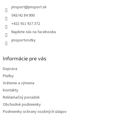
t
jmsport
@
jmsport.sk
i
e
043/42 84 900
+421 911 927 372
Najdete nás na facebooku
jmsportvrutky
Informácie pre vás
Doprava
Platby
Vrátenie a výmena
Kontakty
Reklamačný poriadok
Obchodné podmienky
Podmienky ochrany osobných údajov