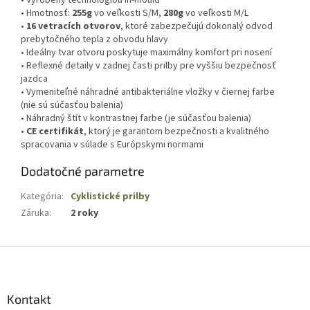
• Vyrobený technológiou in-mould
• Hmotnosť:
255g
vo veľkosti S/M,
280g
vo veľkosti M/L
•
16 vetracích otvorov
, ktoré zabezpečujú dokonalý odvod
prebytočného tepla z obvodu hlavy
• Ideálny tvar otvoru poskytuje maximálny komfort pri nosení
• Reflexné detaily v zadnej časti prilby pre vyššiu bezpečnosť
jazdca
• Vymeniteľné náhradné antibakteriálne vložky v čiernej farbe
(nie sú súčasťou balenia)
• Náhradný štít v kontrastnej farbe (je súčasťou balenia)
•
CE certifikát
, ktorý je garantom bezpečnosti a kvalitného
spracovania v súlade s Európskymi normami
Dodatočné parametre
Kategória
:
Cyklistické prilby
Záruka
:
2 roky
Z
á
p
ä
Kontakt