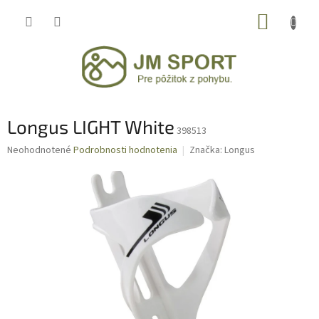
Prejsť
NÁKUP
na
obsah
KOŠÍK
Longus LIGHT White
398513
Priemerné
Neohodnotené
Podrobnosti hodnotenia
Značka:
Longus
hodnotenie
produktu
je
0,0
z
5
hviezdičiek.