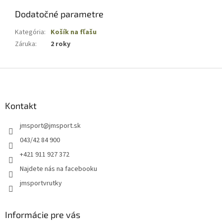
Dodatočné parametre
Kategória
:
Košík na fľašu
Záruka
:
2 roky
Z
á
p
ä
Kontakt
t
jmsport
@
jmsport.sk
i
e
043/42 84 900
+421 911 927 372
Najdete nás na facebooku
jmsportvrutky
Informácie pre vás