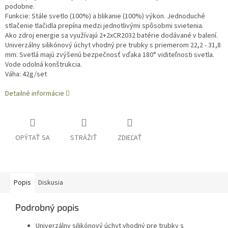
podobne.
Funkcie: Stále svetlo (100%) a blikanie (100%) výkon. Jednoduché
stlačenie tlačidla prepína medzi jednotlivými spôsobmi svietenia.
Ako zdroj energie sa využívajú 2+2xCR2032 batérie dodávané v balení.
Univerzálny silikónový úchyt vhodný pre trubky s priemerom 22,2 - 31,8
mm. Svetlá majú zvýšenú bezpečnosť vďaka 180° viditeľnosti svetla.
Vode odolná konštrukcia.
Váha: 42g/set
Detailné informácie
OPÝTAŤ SA
STRÁŽIŤ
ZDIEĽAŤ
Popis
Diskusia
Podrobný popis
Univerzálny silikónový úchyt vhodný pre trubky s