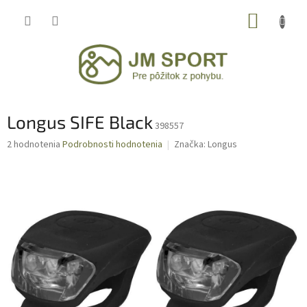
Prejsť
NÁKUP
na
obsah
KOŠÍK
Longus SIFE Black
398557
Priemerné
2 hodnotenia
Podrobnosti hodnotenia
Značka:
Longus
hodnotenie
produktu
je
4,0
z
5
hviezdičiek.