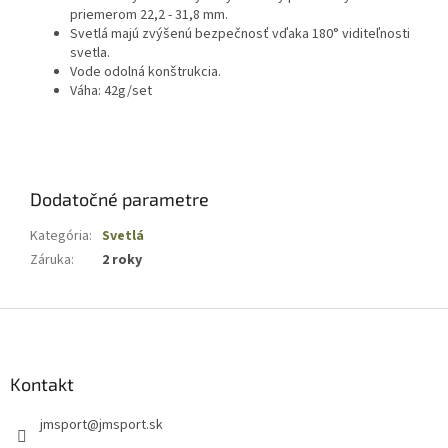
priemerom 22,2 - 31,8 mm.
Svetlá majú zvýšenú bezpečnosť vďaka 180° viditeľnosti
svetla.
Vode odolná konštrukcia.
Váha: 42g/set
Dodatočné parametre
Kategória
:
Svetlá
Záruka
:
2 roky
Z
á
p
ä
Kontakt
t
jmsport
@
jmsport.sk
i