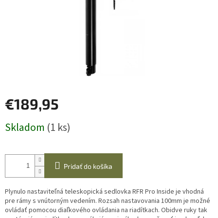
€189,95
Jednotková
Skladom
(1 ks)
cena:
Pridať do košíka
Plynulo nastaviteľná teleskopická sedlovka RFR Pro Inside je vhodná
pre rámy s vnútorným vedením. Rozsah nastavovania 100mm je možné
ovládať pomocou diaľkového ovládania na riadítkach. Obidve ruky tak