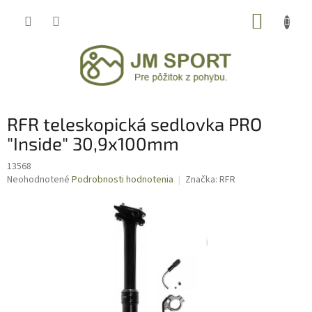
Prejsť
NÁKUP
na
obsah
KOŠÍK
RFR teleskopická sedlovka PRO
"Inside" 30,9x100mm
13568
Priemerné
Neohodnotené
Podrobnosti hodnotenia
Značka:
RFR
hodnotenie
produktu
je
0,0
z
5
hviezdičiek.