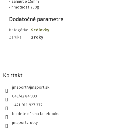
• zahnutie 15mm
• hmotnosť 730g
Dodatočné parametre
Kategória
:
Sedlovky
Záruka
:
2 roky
Z
á
p
ä
Kontakt
t
jmsport
@
jmsport.sk
i
e
043/42 84 900
+421 911 927 372
Najdete nás na facebooku
jmsportvrutky