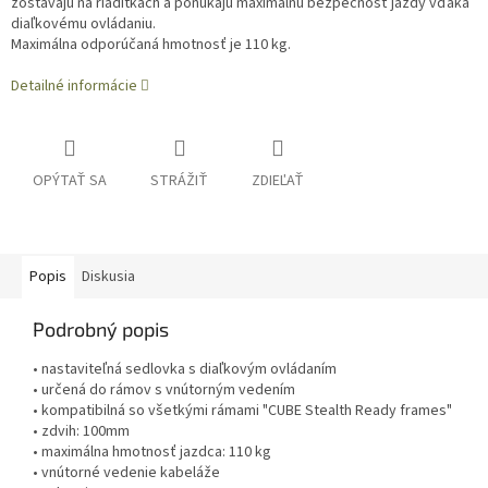
zostávajú na riadítkach a ponúkajú maximálnu bezpečnosť jazdy vďaka
diaľkovému ovládaniu.
Maximálna odporúčaná hmotnosť je 110 kg.
Detailné informácie
OPÝTAŤ SA
STRÁŽIŤ
ZDIEĽAŤ
Popis
Diskusia
Podrobný popis
• nastaviteľná sedlovka s diaľkovým ovládaním
• určená do rámov s vnútorným vedením
• kompatibilná so všetkými rámami "CUBE Stealth Ready frames"
• zdvih: 100mm
• maximálna hmotnosť jazdca: 110 kg
• vnútorné vedenie kabeláže