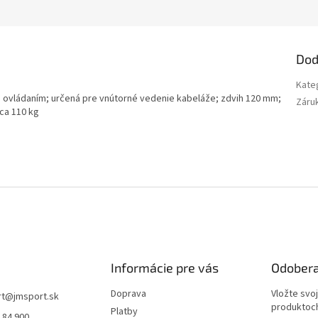
Dod
Kate
ým ovládaním; určená pre vnútorné vedenie kabeláže; zdvih 120 mm;
Záru
ca 110 kg
Informácie pre vás
Odobera
Doprava
Vložte svo
rt
@
jmsport.sk
produktoch
Platby
 84 900