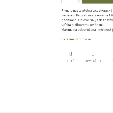
Plynulo nastaviteľná teleskopická
vedením. Rozsah nastavovania 12
riadítkach. Obidve ruky tak zostá
vďaka diaľkovému ovládaniu.
Maximálna odporúčaná hmotnosť j
Detailné informácie
TLAČ
OPÝTAŤ SA