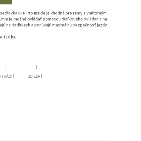
 sedlovka RFR Pro Inside je vhodná pre rámy s vnútorným
0mm je možné ovládať pomocou diaľkového ovládania na
vajú na riadítkach a ponúkajú maximálnu bezpečnosť jazdy
e 110 kg.
STRÁŽIŤ
ZDIEĽAŤ