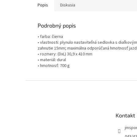
Popis
Diskusia
Podrobný popis
• farba: čierna
• vlastnosti: plynulo nastaviteľná sedlovka s diaľkov
zahnutie 15mm; maximálna odporúčaná hmotnosť jazd
• rozmery: (DxL) 30,9 x 410 mm
• materiál: dural
• hmotnosť: 700 g
Z
á
p
ä
t
Kontakt
i
e
jmspo
043/42