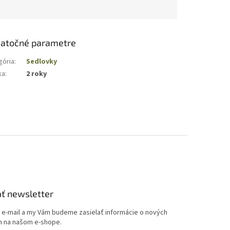
atočné parametre
gória
:
Sedlovky
ka
:
2 roky
ť newsletter
j e-mail a my Vám budeme zasielať informácie o nových
 na našom e-shope.