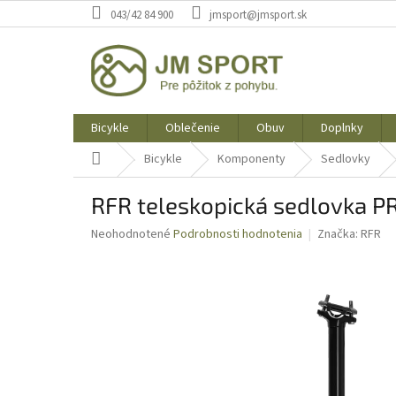
Prejsť
043/42 84 900
jmsport@jmsport.sk
na
obsah
Bicykle
Oblečenie
Obuv
Doplnky
Domov
Bicykle
Komponenty
Sedlovky
RFR teleskopická sedlovka P
Priemerné
Neohodnotené
Podrobnosti hodnotenia
Značka:
RFR
hodnotenie
produktu
je
0,0
z
5
hviezdičiek.