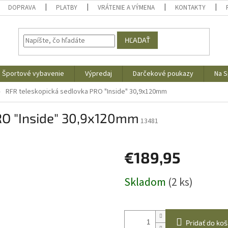
DOPRAVA
PLATBY
VRÁTENIE A VÝMENA
KONTAKTY
HĽADAŤ
Športové vybavenie
Výpredaj
Darčekové poukazy
Na S
RFR teleskopická sedlovka PRO "Inside" 30,9x120mm
RO "Inside" 30,9x120mm
13481
€189,95
Jednotková
Skladom
(2 ks)
cena:
Pridať do koš