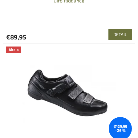
Giro Riddance
DETAIL
€89,95
Akcia
€129,95
–26 %