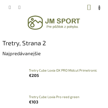
Prejsť
NÁKUP
na
obsah
KOŠÍK
Tretry
, Strana 2
Najpredávanejšie
Tretry Cube Loxia OX PRO Midcut Primetronic
€205
Tretry Cube Loxia Pro reed green
€103