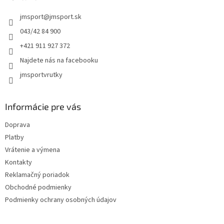
e
t
p
jmsport
@
jmsport.sk
i
r
e
v
043/42 84 900
k
+421 911 927 372
y
v
Najdete nás na facebooku
ý
jmsportvrutky
p
i
s
u
Informácie pre vás
Doprava
Platby
Vrátenie a výmena
Kontakty
Reklamačný poriadok
Obchodné podmienky
Podmienky ochrany osobných údajov