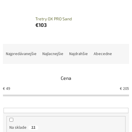
Tretry OX PRO Sand
€103
R
a
Najpredávanejšie
Najlacnejšie
Najdrahšie
Abecedne
d
e
n
Cena
i
e
€
49
€
205
p
r
o
d
u
k
Na sklade
22
t