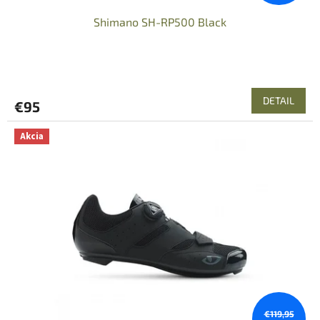
Shimano SH-RP500 Black
DETAIL
€95
Akcia
€119,95