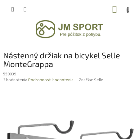
Prejsť
NÁKUP
na
obsah
KOŠÍK
Nástenný držiak na bicykel Selle
MonteGrappa
550039
Priemerné
2 hodnotenia
Podrobnosti hodnotenia
Značka:
Selle
hodnotenie
produktu
je
3,5
z
5
hviezdičiek.