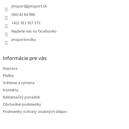
t
jmsport
@
jmsport.sk
i
e
043/42 84 900
+421 911 927 372
Najdete nás na facebooku
jmsportvrutky
Informácie pre vás
Doprava
Platby
Vrátenie a výmena
Kontakty
Reklamačný poriadok
Obchodné podmienky
Podmienky ochrany osobných údajov