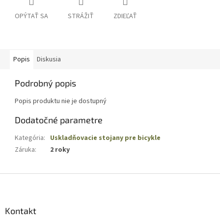
OPÝTAŤ SA
STRÁŽIŤ
ZDIEĽAŤ
Popis
Diskusia
Podrobný popis
Popis produktu nie je dostupný
Dodatočné parametre
Kategória
:
Uskladňovacie stojany pre bicykle
Záruka
:
2 roky
Z
á
p
ä
Kontakt